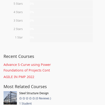
5 Stars
0%
4 Stars
0%
3 Stars
0%
2 Stars
0%
1 Star
0%
Recent Courses
Advance S-Curve using Power
Foundations of Projects Cont
AGILE IN PMP 2022
Most Related Courses
Steel Structure Design
(0 Reviews )
1 Student