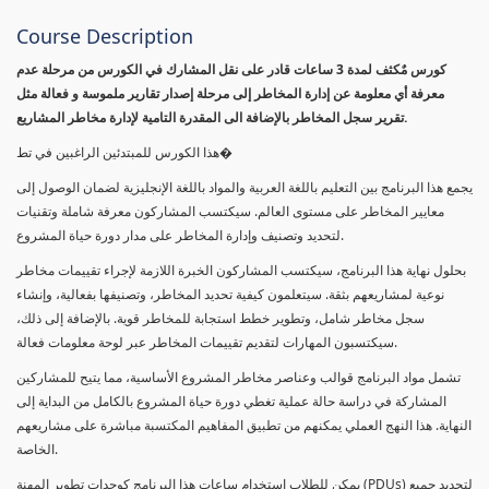
Course Description
كورس مٌكثف لمدة 3 ساعات قادر على نقل المشارك في الكورس من مرحلة عدم
معرفة أي معلومة عن إدارة المخاطر إلى مرحلة إصدار تقارير ملموسة و فعالة مثل
تقرير سجل المخاطر بالإضافة الى المقدرة التامية لإدارة مخاطر المشاريع.
هذا الكورس للمبتدئين الراغبين في تط�
يجمع هذا البرنامج بين التعليم باللغة العربية والمواد باللغة الإنجليزية لضمان الوصول إلى
معايير المخاطر على مستوى العالم. سيكتسب المشاركون معرفة شاملة وتقنيات
لتحديد وتصنيف وإدارة المخاطر على مدار دورة حياة المشروع.
بحلول نهاية هذا البرنامج، سيكتسب المشاركون الخبرة اللازمة لإجراء تقييمات مخاطر
نوعية لمشاريعهم بثقة. سيتعلمون كيفية تحديد المخاطر، وتصنيفها بفعالية، وإنشاء
سجل مخاطر شامل، وتطوير خطط استجابة للمخاطر قوية. بالإضافة إلى ذلك،
سيكتسبون المهارات لتقديم تقييمات المخاطر عبر لوحة معلومات فعالة.
تشمل مواد البرنامج قوالب وعناصر مخاطر المشروع الأساسية، مما يتيح للمشاركين
المشاركة في دراسة حالة عملية تغطي دورة حياة المشروع بالكامل من البداية إلى
النهاية. هذا النهج العملي يمكنهم من تطبيق المفاهيم المكتسبة مباشرة على مشاريعهم
الخاصة.
يمكن للطلاب استخدام ساعات هذا البرنامج كوحدات تطوير المهنة (PDUs) لتجديد جميع