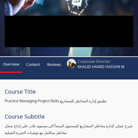
Corporate Director
Overview
Content
Reviews
KHALID HAMID HASSAN M
Course Title
Practice Managing Project Risks تطبيق إدارة المخاطر للمشاريع
Course Subtitle
شرح عملي لإدارة مخاطر المشاريع للمستوى المبتدأ الى مستوى قادر على إنتاج سجل
مخاطر متكامل مع توصيات الخبرة العملية