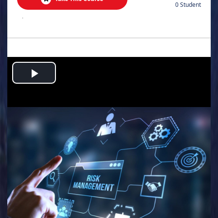
0 Student
.
Play
Video