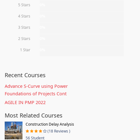
5 Stars
0%
4 Stars
0%
3 Stars
0%
2 Stars
0%
1 Star
0%
Recent Courses
Advance S-Curve using Power
Foundations of Projects Cont
AGILE IN PMP 2022
Most Related Courses
Construction Delay Analysis
(18 Reviews )
56 Student