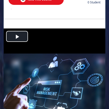
0 Student
.
Play
Video