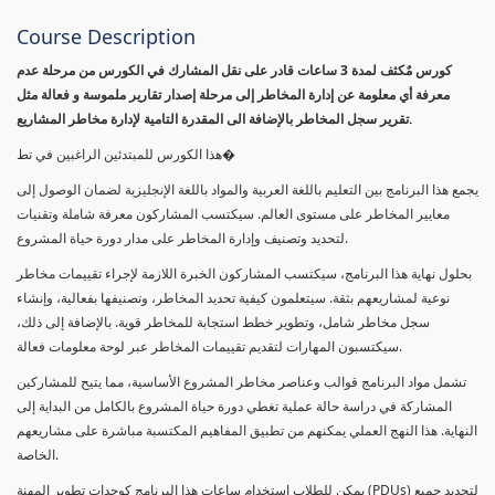
Course Description
كورس مٌكثف لمدة 3 ساعات قادر على نقل المشارك في الكورس من مرحلة عدم
معرفة أي معلومة عن إدارة المخاطر إلى مرحلة إصدار تقارير ملموسة و فعالة مثل
تقرير سجل المخاطر بالإضافة الى المقدرة التامية لإدارة مخاطر المشاريع.
هذا الكورس للمبتدئين الراغبين في تط�
يجمع هذا البرنامج بين التعليم باللغة العربية والمواد باللغة الإنجليزية لضمان الوصول إلى
معايير المخاطر على مستوى العالم. سيكتسب المشاركون معرفة شاملة وتقنيات
لتحديد وتصنيف وإدارة المخاطر على مدار دورة حياة المشروع.
بحلول نهاية هذا البرنامج، سيكتسب المشاركون الخبرة اللازمة لإجراء تقييمات مخاطر
نوعية لمشاريعهم بثقة. سيتعلمون كيفية تحديد المخاطر، وتصنيفها بفعالية، وإنشاء
سجل مخاطر شامل، وتطوير خطط استجابة للمخاطر قوية. بالإضافة إلى ذلك،
سيكتسبون المهارات لتقديم تقييمات المخاطر عبر لوحة معلومات فعالة.
تشمل مواد البرنامج قوالب وعناصر مخاطر المشروع الأساسية، مما يتيح للمشاركين
المشاركة في دراسة حالة عملية تغطي دورة حياة المشروع بالكامل من البداية إلى
النهاية. هذا النهج العملي يمكنهم من تطبيق المفاهيم المكتسبة مباشرة على مشاريعهم
الخاصة.
يمكن للطلاب استخدام ساعات هذا البرنامج كوحدات تطوير المهنة (PDUs) لتجديد جميع