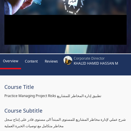
Corporate Director
Overview
Content
Reviews
KHALID HAMID HASSAN M
Course Title
Practice Managing Project Risks تطبيق إدارة المخاطر للمشاريع
Course Subtitle
شرح عملي لإدارة مخاطر المشاريع للمستوى المبتدأ الى مستوى قادر على إنتاج سجل
مخاطر متكامل مع توصيات الخبرة العملية