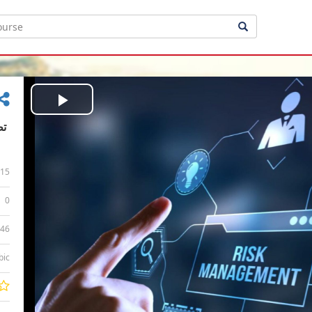
Play
Video
15
0
:46
bic