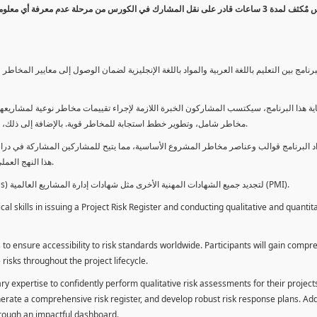
كورس مٌكثف لمدة 3 ساعات قادر على نقل المشارك في الكورس من مرحلة عدم معرفة أي 
برنامج بين التعليم باللغة العربية والمواد باللغة الإنجليزية لضمان الوصول إلى معايير الم
ية هذا البرنامج، سيكتسب المشاركون الخبرة اللازمة لإجراء تقييمات مخاطر نوعية لمشاريعهم
مخاطر شامل، وتطوير خطط استجابة للمخاطر قوية. بالإضافة إلى ذلك، سيكتسبون المهارات لتقديم تقييمات المخاطر عبر لوحة معلومات فعالة.
د البرنامج قوالب وعناصر مخاطر المشروع الأساسية، مما يتيح للمشاركين المشاركة في دراسة
هذا النهج العملي يمكنهم من تطبيق المفاهيم المكتسبة مباشرة على مشاريعهم الخاصة.
يمكن للطلاب استخدام ساعات هذا البرنامج كوحدات تطوير المهنة (PDUs) لتجديد جميع الشهادات المهنية الأخرى مثل شهادات إدارة المشاريع العالمية (PMI).
l skills in issuing a Project Risk Register and conducting qualitative and quantita
 to ensure accessibility to risk standards worldwide. Participants will gain compr
isks throughout the project lifecycle.
ary expertise to confidently perform qualitative risk assessments for their project
enerate a comprehensive risk register, and develop robust risk response plans. Addi
through an impactful dashboard.