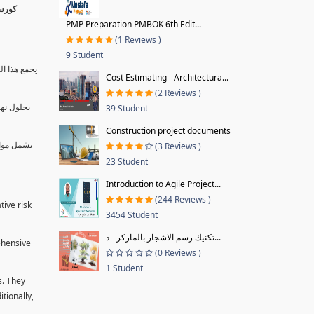
PMP Preparation PMBOK 6th Edit...
(1 Reviews )
9 Student
يجمع هذا ال
Cost Estimating - Architectura...
(2 Reviews )
بحلول نها
39 Student
Construction project documents
تشمل موا.
(3 Reviews )
23 Student
Introduction to Agile Project...
(244 Reviews )
tive risk
3454 Student
تكنيك رسم الاشجار بالماركر - د...
ehensive
(0 Reviews )
1 Student
s. They
tionally,