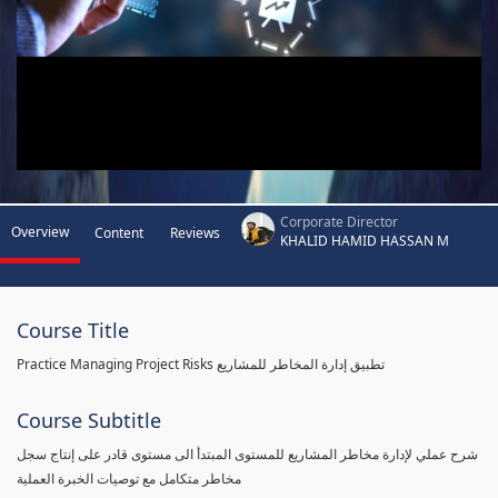
Corporate Director
Overview
Content
Reviews
KHALID HAMID HASSAN M
Course Title
Practice Managing Project Risks تطبيق إدارة المخاطر للمشاريع
Course Subtitle
شرح عملي لإدارة مخاطر المشاريع للمستوى المبتدأ الى مستوى قادر على إنتاج سجل
مخاطر متكامل مع توصيات الخبرة العملية