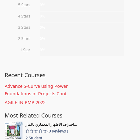
5 Stars
0%
4 Stars
0%
3 Stars
0%
2 Stars
0%
1 Star
0%
Recent Courses
Advance S-Curve using Power
Foundations of Projects Cont
AGILE IN PMP 2022
Most Related Courses
احتراف الاظهار المعماري بالمار...
(0 Reviews )
2 Student