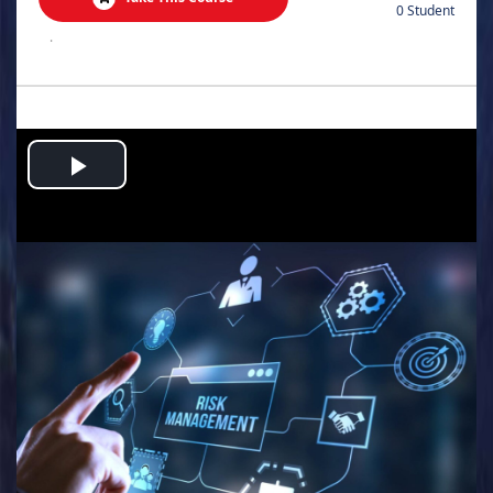
0 Student
.
Play
Video