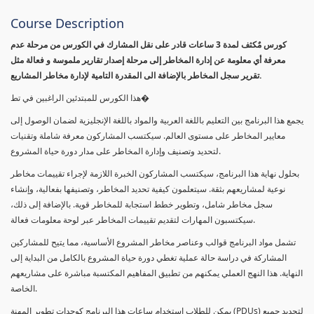
Course Description
كورس مٌكثف لمدة 3 ساعات قادر على نقل المشارك في الكورس من مرحلة عدم
معرفة أي معلومة عن إدارة المخاطر إلى مرحلة إصدار تقارير ملموسة و فعالة مثل
تقرير سجل المخاطر بالإضافة الى المقدرة التامية لإدارة مخاطر المشاريع.
هذا الكورس للمبتدئين الراغبين في تط�
يجمع هذا البرنامج بين التعليم باللغة العربية والمواد باللغة الإنجليزية لضمان الوصول إلى
معايير المخاطر على مستوى العالم. سيكتسب المشاركون معرفة شاملة وتقنيات
لتحديد وتصنيف وإدارة المخاطر على مدار دورة حياة المشروع.
بحلول نهاية هذا البرنامج، سيكتسب المشاركون الخبرة اللازمة لإجراء تقييمات مخاطر
نوعية لمشاريعهم بثقة. سيتعلمون كيفية تحديد المخاطر، وتصنيفها بفعالية، وإنشاء
سجل مخاطر شامل، وتطوير خطط استجابة للمخاطر قوية. بالإضافة إلى ذلك،
سيكتسبون المهارات لتقديم تقييمات المخاطر عبر لوحة معلومات فعالة.
تشمل مواد البرنامج قوالب وعناصر مخاطر المشروع الأساسية، مما يتيح للمشاركين
المشاركة في دراسة حالة عملية تغطي دورة حياة المشروع بالكامل من البداية إلى
النهاية. هذا النهج العملي يمكنهم من تطبيق المفاهيم المكتسبة مباشرة على مشاريعهم
الخاصة.
يمكن للطلاب استخدام ساعات هذا البرنامج كوحدات تطوير المهنة (PDUs) لتجديد جميع