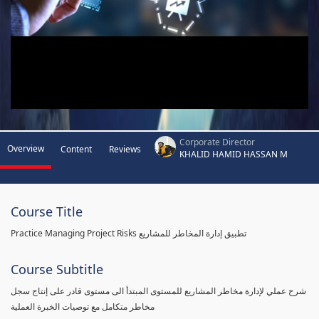
Corporate Director
Overview
Content
Reviews
KHALID HAMID HASSAN M
Course Title
Practice Managing Project Risks تطبيق إدارة المخاطر للمشاريع
Course Subtitle
شرح عملي لإدارة مخاطر المشاريع للمستوى المبتدأ الى مستوى قادر على إنتاج سجل
مخاطر متكامل مع توصيات الخبرة العملية