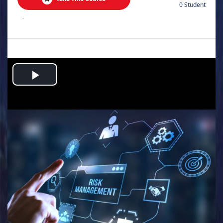
0 Student
.
Play
Video