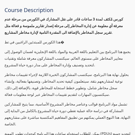
Course Description
كورس مٌكثف لمدة 3 ساعات قادر على نقل المشارك في الكورس من مرحلة عدم
معرفة أي معلومة عن إدارة المخاطر إلى مرحلة إصدار تقارير ملموسة و فعالة مثل
تقرير سجل المخاطر بالإضافة الى المقدرة التامية لإدارة مخاطر المشاريع.
هذا الكورس للمبتدئين الراغبين في تط�
يجمع هذا البرنامج بين التعليم باللغة العربية والمواد باللغة الإنجليزية لضمان الوصول إلى
معايير المخاطر على مستوى العالم. سيكتسب المشاركون معرفة شاملة وتقنيات
لتحديد وتصنيف وإدارة المخاطر على مدار دورة حياة المشروع.
بحلول نهاية هذا البرنامج، سيكتسب المشاركون الخبرة اللازمة لإجراء تقييمات مخاطر
نوعية لمشاريعهم بثقة. سيتعلمون كيفية تحديد المخاطر، وتصنيفها بفعالية، وإنشاء
سجل مخاطر شامل، وتطوير خطط استجابة للمخاطر قوية. بالإضافة إلى ذلك،
سيكتسبون المهارات لتقديم تقييمات المخاطر عبر لوحة معلومات فعالة.
تشمل مواد البرنامج قوالب وعناصر مخاطر المشروع الأساسية، مما يتيح للمشاركين
المشاركة في دراسة حالة عملية تغطي دورة حياة المشروع بالكامل من البداية إلى
النهاية. هذا النهج العملي يمكنهم من تطبيق المفاهيم المكتسبة مباشرة على مشاريعهم
الخاصة.
يمكن للطلاب استخدام ساعات هذا البرنامج كوحدات تطوير المهنة (PDUs) لتجديد جميع