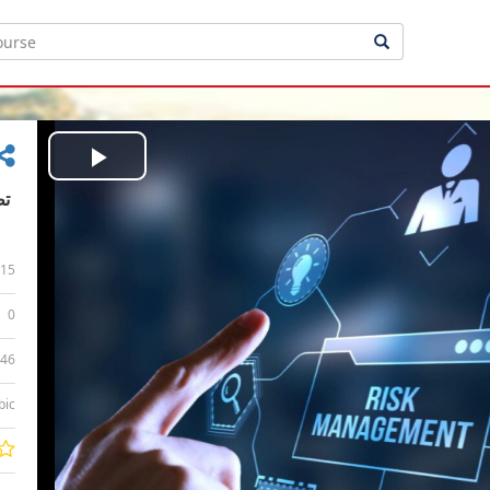
Play
Video
15
0
:46
bic