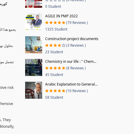
0 Student
AGILE IN PMP 2022
(79 Reviews )
1325 Student
يجمع هذا ال
Construction project documents
(3 Reviews )
بحلول نها
23 Student
Chemistry in our life : " Chem...
تشمل موا.
(8 Reviews )
45 Student
Arabic Explanation to General...
tive risk
(10 Reviews )
58 Student
ehensive
s. They
tionally,