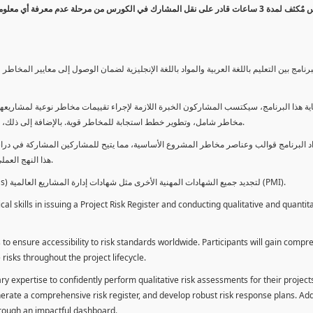
كورس مٌكثف لمدة 3 ساعات قادر على نقل المشارك في الكورس من مرحلة عدم معرفة أي 
برنامج بين التعليم باللغة العربية والمواد باللغة الإنجليزية لضمان الوصول إلى معايير الم
ية هذا البرنامج، سيكتسب المشاركون الخبرة اللازمة لإجراء تقييمات مخاطر نوعية لمشاريعهم
مخاطر شامل، وتطوير خطط استجابة للمخاطر قوية. بالإضافة إلى ذلك، سيكتسبون المهارات لتقديم تقييمات المخاطر عبر لوحة معلومات فعالة.
د البرنامج قوالب وعناصر مخاطر المشروع الأساسية، مما يتيح للمشاركين المشاركة في دراسة
هذا النهج العملي يمكنهم من تطبيق المفاهيم المكتسبة مباشرة على مشاريعهم الخاصة.
يمكن للطلاب استخدام ساعات هذا البرنامج كوحدات تطوير المهنة (PDUs) لتجديد جميع الشهادات المهنية الأخرى مثل شهادات إدارة المشاريع العالمية (PMI).
l skills in issuing a Project Risk Register and conducting qualitative and quantita
 to ensure accessibility to risk standards worldwide. Participants will gain compr
isks throughout the project lifecycle.
ary expertise to confidently perform qualitative risk assessments for their project
enerate a comprehensive risk register, and develop robust risk response plans. Addi
through an impactful dashboard.