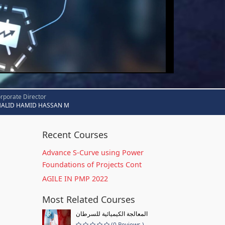
rporate Director
HALID HAMID HASSAN M
Recent Courses
Advance S-Curve using Power
Foundations of Projects Cont
AGILE IN PMP 2022
Most Related Courses
المعالجة الكيميائية للسرطان
(0 Reviews )