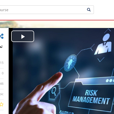
Play
Video
15
0
:46
bic