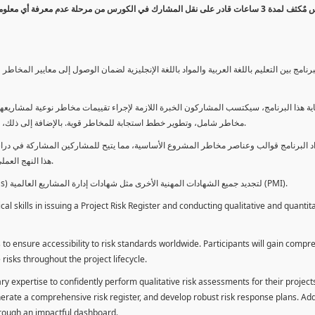
كورس مٌكثف لمدة 3 ساعات قادر على نقل المشارك في الكورس من مرحلة عدم معرفة أي 
برنامج بين التعليم باللغة العربية والمواد باللغة الإنجليزية لضمان الوصول إلى معايير الم
ية هذا البرنامج، سيكتسب المشاركون الخبرة اللازمة لإجراء تقييمات مخاطر نوعية لمشاريعهم
مخاطر شامل، وتطوير خطط استجابة للمخاطر قوية. بالإضافة إلى ذلك، سيكتسبون المهارات لتقديم تقييمات المخاطر عبر لوحة معلومات فعالة.
د البرنامج قوالب وعناصر مخاطر المشروع الأساسية، مما يتيح للمشاركين المشاركة في دراسة
هذا النهج العملي يمكنهم من تطبيق المفاهيم المكتسبة مباشرة على مشاريعهم الخاصة.
يمكن للطلاب استخدام ساعات هذا البرنامج كوحدات تطوير المهنة (PDUs) لتجديد جميع الشهادات المهنية الأخرى مثل شهادات إدارة المشاريع العالمية (PMI).
l skills in issuing a Project Risk Register and conducting qualitative and quantita
 to ensure accessibility to risk standards worldwide. Participants will gain compr
isks throughout the project lifecycle.
ary expertise to confidently perform qualitative risk assessments for their project
enerate a comprehensive risk register, and develop robust risk response plans. Addi
through an impactful dashboard.