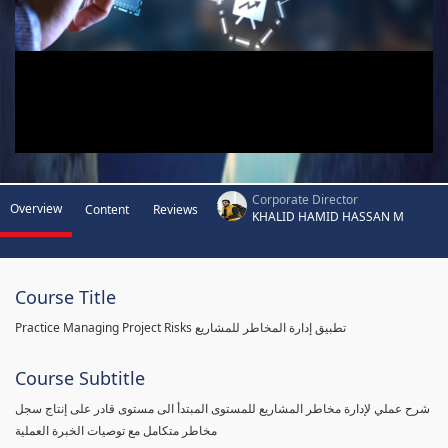
Corporate Director
Overview
Content
Reviews
KHALID HAMID HASSAN M
Course Title
Practice Managing Project Risks تطبيق إدارة المخاطر للمشاريع
Course Subtitle
شرح عملي لإدارة مخاطر المشاريع للمستوى المبتدأ الى مستوى قادر على إنتاج سجل
مخاطر متكامل مع توصيات الخبرة العملية