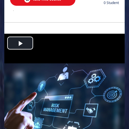
0 Student
.
Play
Video