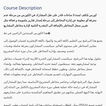
Course Description
كورس مٌكثف لمدة 3 ساعات قادر على نقل المشارك في الكورس من مرحلة عدم
معرفة أي معلومة عن إدارة المخاطر إلى مرحلة إصدار تقارير ملموسة و فعالة مثل
تقرير سجل المخاطر بالإضافة الى المقدرة التامية لإدارة مخاطر المشاريع.
هذا الكورس للمبتدئين الراغبين في تط�
يجمع هذا البرنامج بين التعليم باللغة العربية والمواد باللغة الإنجليزية لضمان الوصول إلى
معايير المخاطر على مستوى العالم. سيكتسب المشاركون معرفة شاملة وتقنيات
لتحديد وتصنيف وإدارة المخاطر على مدار دورة حياة المشروع.
بحلول نهاية هذا البرنامج، سيكتسب المشاركون الخبرة اللازمة لإجراء تقييمات مخاطر
نوعية لمشاريعهم بثقة. سيتعلمون كيفية تحديد المخاطر، وتصنيفها بفعالية، وإنشاء
سجل مخاطر شامل، وتطوير خطط استجابة للمخاطر قوية. بالإضافة إلى ذلك،
سيكتسبون المهارات لتقديم تقييمات المخاطر عبر لوحة معلومات فعالة.
تشمل مواد البرنامج قوالب وعناصر مخاطر المشروع الأساسية، مما يتيح للمشاركين
المشاركة في دراسة حالة عملية تغطي دورة حياة المشروع بالكامل من البداية إلى
النهاية. هذا النهج العملي يمكنهم من تطبيق المفاهيم المكتسبة مباشرة على مشاريعهم
الخاصة.
يمكن للطلاب استخدام ساعات هذا البرنامج كوحدات تطوير المهنة (PDUs) لتجديد جميع