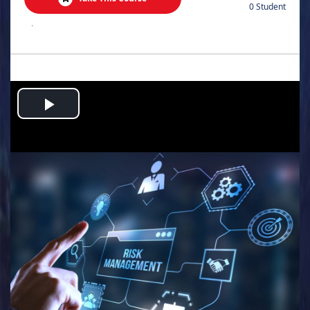
0 Student
.
Play
Video