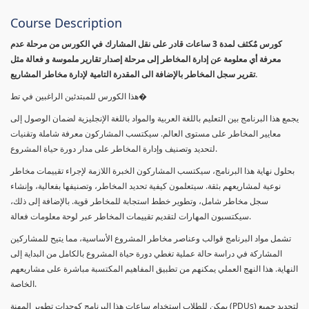
Course Description
كورس مٌكثف لمدة 3 ساعات قادر على نقل المشارك في الكورس من مرحلة عدم
معرفة أي معلومة عن إدارة المخاطر إلى مرحلة إصدار تقارير ملموسة و فعالة مثل
تقرير سجل المخاطر بالإضافة الى المقدرة التامية لإدارة مخاطر المشاريع.
هذا الكورس للمبتدئين الراغبين في تط�
يجمع هذا البرنامج بين التعليم باللغة العربية والمواد باللغة الإنجليزية لضمان الوصول إلى
معايير المخاطر على مستوى العالم. سيكتسب المشاركون معرفة شاملة وتقنيات
لتحديد وتصنيف وإدارة المخاطر على مدار دورة حياة المشروع.
بحلول نهاية هذا البرنامج، سيكتسب المشاركون الخبرة اللازمة لإجراء تقييمات مخاطر
نوعية لمشاريعهم بثقة. سيتعلمون كيفية تحديد المخاطر، وتصنيفها بفعالية، وإنشاء
سجل مخاطر شامل، وتطوير خطط استجابة للمخاطر قوية. بالإضافة إلى ذلك،
سيكتسبون المهارات لتقديم تقييمات المخاطر عبر لوحة معلومات فعالة.
تشمل مواد البرنامج قوالب وعناصر مخاطر المشروع الأساسية، مما يتيح للمشاركين
المشاركة في دراسة حالة عملية تغطي دورة حياة المشروع بالكامل من البداية إلى
النهاية. هذا النهج العملي يمكنهم من تطبيق المفاهيم المكتسبة مباشرة على مشاريعهم
الخاصة.
يمكن للطلاب استخدام ساعات هذا البرنامج كوحدات تطوير المهنة (PDUs) لتجديد جميع