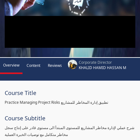
Corporate Director
Overview
Content
Reviews
KHALID HAMID HASSAN M
Course Title
Practice Managing Project Risks تطبيق إدارة المخاطر للمشاريع
Course Subtitle
شرح عملي لإدارة مخاطر المشاريع للمستوى المبتدأ الى مستوى قادر على إنتاج سجل
مخاطر متكامل مع توصيات الخبرة العملية