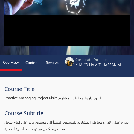
Corporate Director
Overview
Content
Reviews
KHALID HAMID HASSAN M
Course Title
Practice Managing Project Risks تطبيق إدارة المخاطر للمشاريع
Course Subtitle
شرح عملي لإدارة مخاطر المشاريع للمستوى المبتدأ الى مستوى قادر على إنتاج سجل
مخاطر متكامل مع توصيات الخبرة العملية