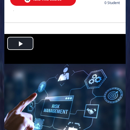
0 Student
.
Play
Video