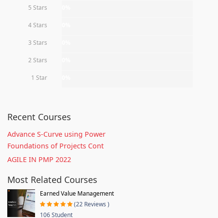
5 Stars
0%
4 Stars
0%
3 Stars
0%
2 Stars
0%
1 Star
0%
Recent Courses
Advance S-Curve using Power
Foundations of Projects Cont
AGILE IN PMP 2022
Most Related Courses
Earned Value Management
(22 Reviews )
106 Student