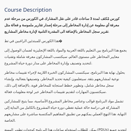
Course Description
كورس مٌكثف لمدة 3 ساعات قادر على نقل المشارك في الكورس من مرحلة عدم
معرفة أي معلومة عن إدارة المخاطر إلى مرحلة إصدار تقارير ملموسة و فعالة مثل
تقرير سجل المخاطر بالإضافة الى المقدرة التامية لإدارة مخاطر المشاريع.
هذا الكورس للمبتدئين الراغبين في تط�
يجمع هذا البرنامج بين التعليم باللغة العربية والمواد باللغة الإنجليزية لضمان الوصول إلى
معايير المخاطر على مستوى العالم. سيكتسب المشاركون معرفة شاملة وتقنيات
لتحديد وتصنيف وإدارة المخاطر على مدار دورة حياة المشروع.
بحلول نهاية هذا البرنامج، سيكتسب المشاركون الخبرة اللازمة لإجراء تقييمات مخاطر
نوعية لمشاريعهم بثقة. سيتعلمون كيفية تحديد المخاطر، وتصنيفها بفعالية، وإنشاء
سجل مخاطر شامل، وتطوير خطط استجابة للمخاطر قوية. بالإضافة إلى ذلك،
سيكتسبون المهارات لتقديم تقييمات المخاطر عبر لوحة معلومات فعالة.
تشمل مواد البرنامج قوالب وعناصر مخاطر المشروع الأساسية، مما يتيح للمشاركين
المشاركة في دراسة حالة عملية تغطي دورة حياة المشروع بالكامل من البداية إلى
النهاية. هذا النهج العملي يمكنهم من تطبيق المفاهيم المكتسبة مباشرة على مشاريعهم
الخاصة.
يمكن للطلاب استخدام ساعات هذا البرنامج كوحدات تطوير المهنة (PDUs) لتجديد جميع