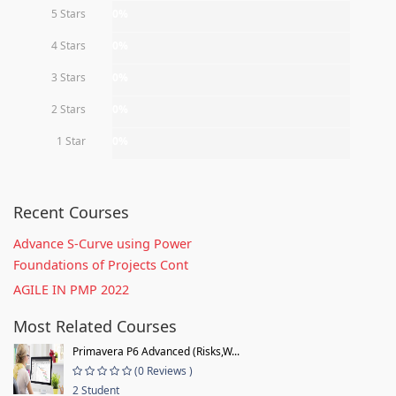
5 Stars
0%
4 Stars
0%
3 Stars
0%
2 Stars
0%
1 Star
0%
Recent Courses
Advance S-Curve using Power
Foundations of Projects Cont
AGILE IN PMP 2022
Most Related Courses
Primavera P6 Advanced (Risks,W...
(0 Reviews )
2 Student