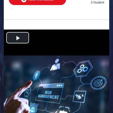
0 Student
.
Play
Video