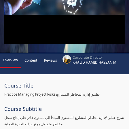
Corporate Director
Overview
Content
Reviews
KHALID HAMID HASSAN M
Course Title
Practice Managing Project Risks تطبيق إدارة المخاطر للمشاريع
Course Subtitle
شرح عملي لإدارة مخاطر المشاريع للمستوى المبتدأ الى مستوى قادر على إنتاج سجل
مخاطر متكامل مع توصيات الخبرة العملية