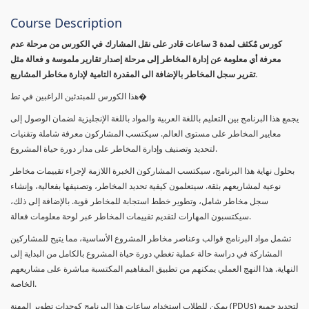
Course Description
كورس مٌكثف لمدة 3 ساعات قادر على نقل المشارك في الكورس من مرحلة عدم
معرفة أي معلومة عن إدارة المخاطر إلى مرحلة إصدار تقارير ملموسة و فعالة مثل
تقرير سجل المخاطر بالإضافة الى المقدرة التامية لإدارة مخاطر المشاريع.
هذا الكورس للمبتدئين الراغبين في تط�
يجمع هذا البرنامج بين التعليم باللغة العربية والمواد باللغة الإنجليزية لضمان الوصول إلى
معايير المخاطر على مستوى العالم. سيكتسب المشاركون معرفة شاملة وتقنيات
لتحديد وتصنيف وإدارة المخاطر على مدار دورة حياة المشروع.
بحلول نهاية هذا البرنامج، سيكتسب المشاركون الخبرة اللازمة لإجراء تقييمات مخاطر
نوعية لمشاريعهم بثقة. سيتعلمون كيفية تحديد المخاطر، وتصنيفها بفعالية، وإنشاء
سجل مخاطر شامل، وتطوير خطط استجابة للمخاطر قوية. بالإضافة إلى ذلك،
سيكتسبون المهارات لتقديم تقييمات المخاطر عبر لوحة معلومات فعالة.
تشمل مواد البرنامج قوالب وعناصر مخاطر المشروع الأساسية، مما يتيح للمشاركين
المشاركة في دراسة حالة عملية تغطي دورة حياة المشروع بالكامل من البداية إلى
النهاية. هذا النهج العملي يمكنهم من تطبيق المفاهيم المكتسبة مباشرة على مشاريعهم
الخاصة.
يمكن للطلاب استخدام ساعات هذا البرنامج كوحدات تطوير المهنة (PDUs) لتجديد جميع