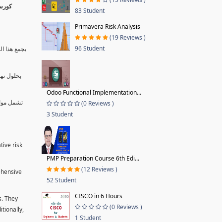
83 Student
Primavera Risk Analysis
(19 Reviews )
96 Student
يجمع هذا ال
بحلول نها
Odoo Functional Implementation...
تشمل موا.
(0 Reviews )
3 Student
tive risk
PMP Preparation Course 6th Edi...
(12 Reviews )
ehensive
52 Student
CISCO in 6 Hours
s. They
(0 Reviews )
tionally,
1 Student