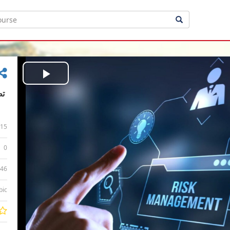
Play
Video
15
0
:46
bic