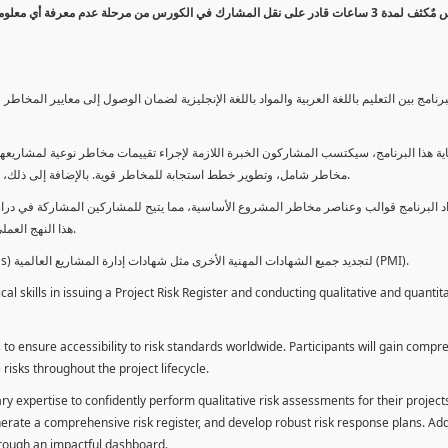
كورس مٌكثف لمدة 3 ساعات قادر على نقل المشارك في الكورس من مرحلة عدم معرفة أي 
برنامج بين التعليم باللغة العربية والمواد باللغة الإنجليزية لضمان الوصول إلى معايير الم
ية هذا البرنامج، سيكتسب المشاركون الخبرة اللازمة لإجراء تقييمات مخاطر نوعية لمشاريعهم
مخاطر شامل، وتطوير خطط استجابة للمخاطر قوية. بالإضافة إلى ذلك، سيكتسبون المهارات لتقديم تقييمات المخاطر عبر لوحة معلومات فعالة.
د البرنامج قوالب وعناصر مخاطر المشروع الأساسية، مما يتيح للمشاركين المشاركة في دراسة
هذا النهج العملي يمكنهم من تطبيق المفاهيم المكتسبة مباشرة على مشاريعهم الخاصة.
يمكن للطلاب استخدام ساعات هذا البرنامج كوحدات تطوير المهنة (PDUs) لتجديد جميع الشهادات المهنية الأخرى مثل شهادات إدارة المشاريع العالمية (PMI).
l skills in issuing a Project Risk Register and conducting qualitative and quantita
 to ensure accessibility to risk standards worldwide. Participants will gain compr
isks throughout the project lifecycle.
ary expertise to confidently perform qualitative risk assessments for their project
enerate a comprehensive risk register, and develop robust risk response plans. Addi
through an impactful dashboard.