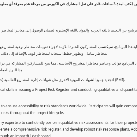
كورس مٌكثف لمدة 3 ساعات قادر على نقل المشارك في الكورس من مرحلة عدم معرفة أي 
برنامج بين التعليم باللغة العربية والمواد باللغة الإنجليزية لضمان الوصول إلى معايير الم
ية هذا البرنامج، سيكتسب المشاركون الخبرة اللازمة لإجراء تقييمات مخاطر نوعية لمشاريعهم
مخاطر شامل، وتطوير خطط استجابة للمخاطر قوية. بالإضافة إلى ذلك، سيكتسبون المهارات لتقديم تقييمات المخاطر عبر لوحة معلومات فعالة.
د البرنامج قوالب وعناصر مخاطر المشروع الأساسية، مما يتيح للمشاركين المشاركة في دراسة
هذا النهج العملي يمكنهم من تطبيق المفاهيم المكتسبة مباشرة على مشاريعهم الخاصة.
يمكن للطلاب استخدام ساعات هذا البرنامج كوحدات تطوير المهنة (PDUs) لتجديد جميع الشهادات المهنية الأخرى مثل شهادات إدارة المشاريع العالمية (PMI).
l skills in issuing a Project Risk Register and conducting qualitative and quantita
 to ensure accessibility to risk standards worldwide. Participants will gain compr
isks throughout the project lifecycle.
ary expertise to confidently perform qualitative risk assessments for their project
enerate a comprehensive risk register, and develop robust risk response plans. Addi
through an impactful dashboard.