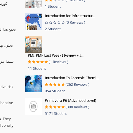
1 Student
Introduction for Infrastructur...
(0 Reviews )
2 Student
يجمع هذا ال
بحلول نها
PMI_PMP Last Week ( Review + I...
تشمل موا.
(1 Reviews )
11 Student
Introduction To Forensic Chemi...
(262 Reviews )
tive risk
954 Student
Primavera P6 (Advanced Level)
ehensive
(398 Reviews )
5171 Student
s. They
tionally,