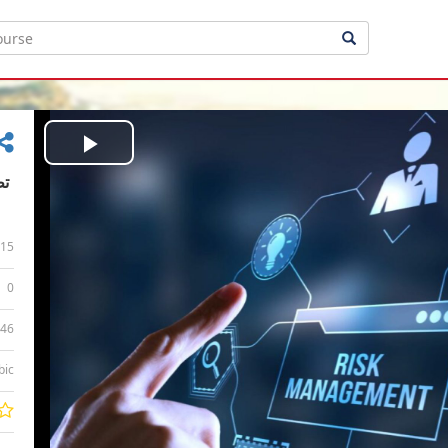
Play
Video
15
0
:46
bic