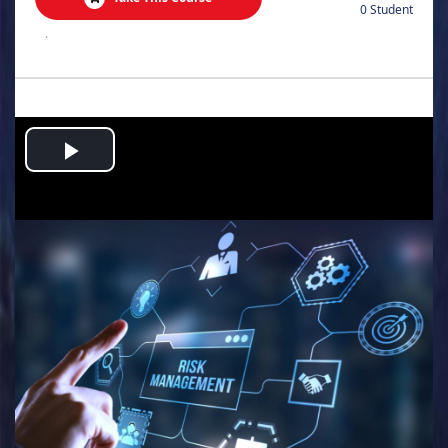
0 Student
.
Play
Video