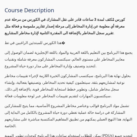
Course Description
كورس مٌكثف لمدة 3 ساعات قادر على نقل المشارك في الكورس من مرحلة عدم
معرفة أي معلومة عن إدارة المخاطر إلى مرحلة إصدار تقارير ملموسة و فعالة مثل
تقرير سجل المخاطر بالإضافة الى المقدرة التامية لإدارة مخاطر المشاريع.
هذا الكورس للمبتدئين الراغبين في تط�
يجمع هذا البرنامج بين التعليم باللغة العربية والمواد باللغة الإنجليزية لضمان الوصول إلى
معايير المخاطر على مستوى العالم. سيكتسب المشاركون معرفة شاملة وتقنيات
لتحديد وتصنيف وإدارة المخاطر على مدار دورة حياة المشروع.
بحلول نهاية هذا البرنامج، سيكتسب المشاركون الخبرة اللازمة لإجراء تقييمات مخاطر
نوعية لمشاريعهم بثقة. سيتعلمون كيفية تحديد المخاطر، وتصنيفها بفعالية، وإنشاء
سجل مخاطر شامل، وتطوير خطط استجابة للمخاطر قوية. بالإضافة إلى ذلك،
سيكتسبون المهارات لتقديم تقييمات المخاطر عبر لوحة معلومات فعالة.
تشمل مواد البرنامج قوالب وعناصر مخاطر المشروع الأساسية، مما يتيح للمشاركين
المشاركة في دراسة حالة عملية تغطي دورة حياة المشروع بالكامل من البداية إلى
النهاية. هذا النهج العملي يمكنهم من تطبيق المفاهيم المكتسبة مباشرة على مشاريعهم
الخاصة.
يمكن للطلاب استخدام ساعات هذا البرنامج كوحدات تطوير المهنة (PDUs) لتجديد جميع