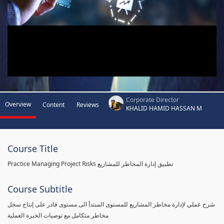
Corporate Director
Overview
Content
Reviews
KHALID HAMID HASSAN M
Course Title
Practice Managing Project Risks تطبيق إدارة المخاطر للمشاريع
Course Subtitle
شرح عملي لإدارة مخاطر المشاريع للمستوى المبتدأ الى مستوى قادر على إنتاج سجل
مخاطر متكامل مع توصيات الخبرة العملية