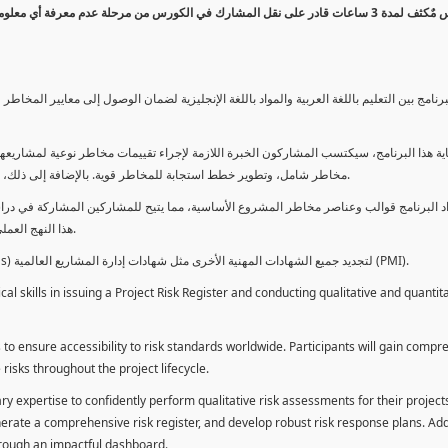
كورس مٌكثف لمدة 3 ساعات قادر على نقل المشارك في الكورس من مرحلة عدم معرفة أي 
برنامج بين التعليم باللغة العربية والمواد باللغة الإنجليزية لضمان الوصول إلى معايير الم
ية هذا البرنامج، سيكتسب المشاركون الخبرة اللازمة لإجراء تقييمات مخاطر نوعية لمشاريعهم
مخاطر شامل، وتطوير خطط استجابة للمخاطر قوية. بالإضافة إلى ذلك، سيكتسبون المهارات لتقديم تقييمات المخاطر عبر لوحة معلومات فعالة.
د البرنامج قوالب وعناصر مخاطر المشروع الأساسية، مما يتيح للمشاركين المشاركة في دراسة
هذا النهج العملي يمكنهم من تطبيق المفاهيم المكتسبة مباشرة على مشاريعهم الخاصة.
يمكن للطلاب استخدام ساعات هذا البرنامج كوحدات تطوير المهنة (PDUs) لتجديد جميع الشهادات المهنية الأخرى مثل شهادات إدارة المشاريع العالمية (PMI).
l skills in issuing a Project Risk Register and conducting qualitative and quantita
 to ensure accessibility to risk standards worldwide. Participants will gain compr
isks throughout the project lifecycle.
ary expertise to confidently perform qualitative risk assessments for their project
enerate a comprehensive risk register, and develop robust risk response plans. Addi
through an impactful dashboard.