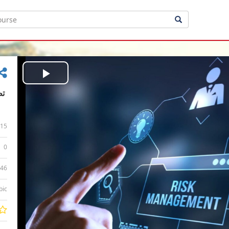
Play
Video
15
0
:46
bic