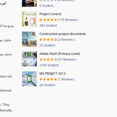
6 Student
Project Control
(116 Reviews )
384 Student
يجمع هذا ال
Construction project documents
(3 Reviews )
بحلول نها
23 Student
Adobe Flash (Primary Level)
تشمل موا.
(21 Reviews )
1434 Student
MS PROJECT 2013
tive risk
(1 Reviews )
26 Student
ehensive
s. They
tionally,