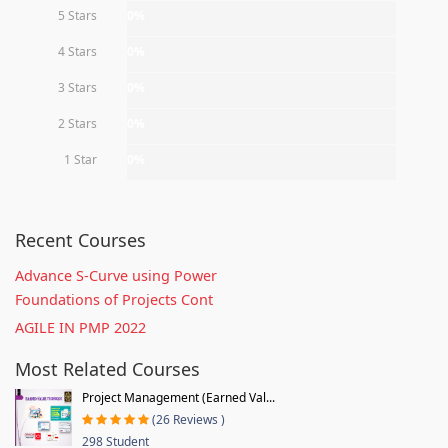
5 Stars
0%
4 Stars
0%
3 Stars
0%
2 Stars
0%
1 Star
0%
Recent Courses
Advance S-Curve using Power
Foundations of Projects Cont
AGILE IN PMP 2022
Most Related Courses
Project Management (Earned Val...
(26 Reviews )
298 Student