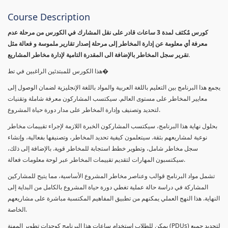
Course Description
كورس مٌكثف لمدة 3 ساعات قادر على نقل المشارك في الكورس من مرحلة عدم
معرفة أي معلومة عن إدارة المخاطر إلى مرحلة إصدار تقارير ملموسة و فعالة مثل
تقرير سجل المخاطر بالإضافة الى المقدرة التامية لإدارة مخاطر المشاريع.
هذا الكورس للمبتدئين الراغبين في تط�
يجمع هذا البرنامج بين التعليم باللغة العربية والمواد باللغة الإنجليزية لضمان الوصول إلى
معايير المخاطر على مستوى العالم. سيكتسب المشاركون معرفة شاملة وتقنيات
لتحديد وتصنيف وإدارة المخاطر على مدار دورة حياة المشروع.
بحلول نهاية هذا البرنامج، سيكتسب المشاركون الخبرة اللازمة لإجراء تقييمات مخاطر
نوعية لمشاريعهم بثقة. سيتعلمون كيفية تحديد المخاطر، وتصنيفها بفعالية، وإنشاء
سجل مخاطر شامل، وتطوير خطط استجابة للمخاطر قوية. بالإضافة إلى ذلك،
سيكتسبون المهارات لتقديم تقييمات المخاطر عبر لوحة معلومات فعالة.
تشمل مواد البرنامج قوالب وعناصر مخاطر المشروع الأساسية، مما يتيح للمشاركين
المشاركة في دراسة حالة عملية تغطي دورة حياة المشروع بالكامل من البداية إلى
النهاية. هذا النهج العملي يمكنهم من تطبيق المفاهيم المكتسبة مباشرة على مشاريعهم
الخاصة.
يمكن للطلاب استخدام ساعات هذا البرنامج كوحدات تطوير المهنة (PDUs) لتجديد جميع