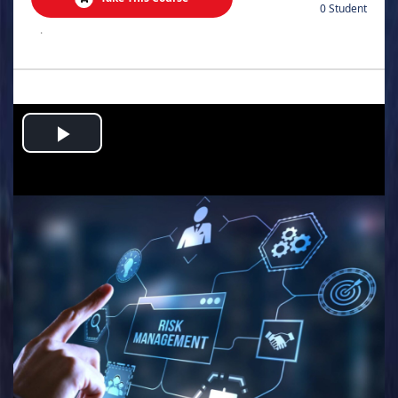
0 Student
.
Play
Video