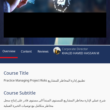
Corporate Director
Overview
Content
Reviews
KHALID HAMID HASSAN M
Course Title
Practice Managing Project Risks تطبيق إدارة المخاطر للمشاريع
Course Subtitle
شرح عملي لإدارة مخاطر المشاريع للمستوى المبتدأ الى مستوى قادر على إنتاج سجل
مخاطر متكامل مع توصيات الخبرة العملية