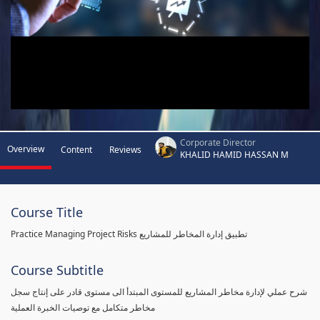
Corporate Director
Overview
Content
Reviews
KHALID HAMID HASSAN M
Course Title
Practice Managing Project Risks تطبيق إدارة المخاطر للمشاريع
Course Subtitle
شرح عملي لإدارة مخاطر المشاريع للمستوى المبتدأ الى مستوى قادر على إنتاج سجل
مخاطر متكامل مع توصيات الخبرة العملية