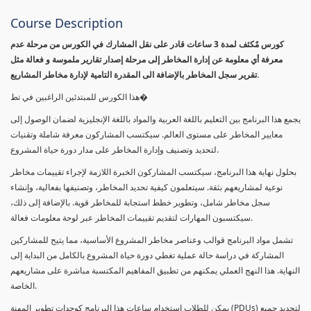
Course Description
كورس مٌكثف لمدة 3 ساعات قادر على نقل المشارك في الكورس من مرحلة عدم
معرفة أي معلومة عن إدارة المخاطر إلى مرحلة إصدار تقارير ملموسة و فعالة مثل
تقرير سجل المخاطر بالإضافة الى المقدرة التامية لإدارة مخاطر المشاريع.
هذا الكورس للمبتدئين الراغبين في تط�
يجمع هذا البرنامج بين التعليم باللغة العربية والمواد باللغة الإنجليزية لضمان الوصول إلى
معايير المخاطر على مستوى العالم. سيكتسب المشاركون معرفة شاملة وتقنيات
لتحديد وتصنيف وإدارة المخاطر على مدار دورة حياة المشروع.
بحلول نهاية هذا البرنامج، سيكتسب المشاركون الخبرة اللازمة لإجراء تقييمات مخاطر
نوعية لمشاريعهم بثقة. سيتعلمون كيفية تحديد المخاطر، وتصنيفها بفعالية، وإنشاء
سجل مخاطر شامل، وتطوير خطط استجابة للمخاطر قوية. بالإضافة إلى ذلك،
سيكتسبون المهارات لتقديم تقييمات المخاطر عبر لوحة معلومات فعالة.
تشمل مواد البرنامج قوالب وعناصر مخاطر المشروع الأساسية، مما يتيح للمشاركين
المشاركة في دراسة حالة عملية تغطي دورة حياة المشروع بالكامل من البداية إلى
النهاية. هذا النهج العملي يمكنهم من تطبيق المفاهيم المكتسبة مباشرة على مشاريعهم
الخاصة.
يمكن للطلاب استخدام ساعات هذا البرنامج كوحدات تطوير المهنة (PDUs) لتجديد جميع