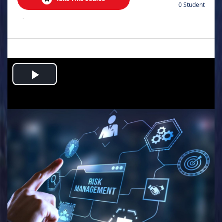
0 Student
.
Play
Video