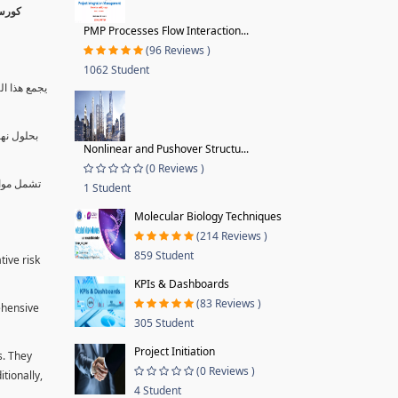
PMP Processes Flow Interaction...
(96 Reviews )
1062 Student
يجمع هذا ال
بحلول نها
Nonlinear and Pushover Structu...
(0 Reviews )
تشمل موا.
1 Student
Molecular Biology Techniques
(214 Reviews )
859 Student
tive risk
KPIs & Dashboards
(83 Reviews )
ehensive
305 Student
Project Initiation
s. They
(0 Reviews )
tionally,
4 Student