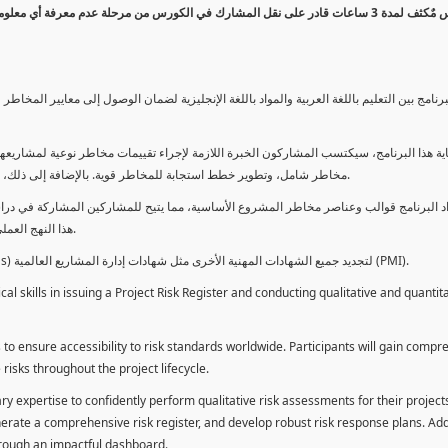
كورس مٌكثف لمدة 3 ساعات قادر على نقل المشارك في الكورس من مرحلة عدم معرفة أي 
برنامج بين التعليم باللغة العربية والمواد باللغة الإنجليزية لضمان الوصول إلى معايير الم
ية هذا البرنامج، سيكتسب المشاركون الخبرة اللازمة لإجراء تقييمات مخاطر نوعية لمشاريعهم
مخاطر شامل، وتطوير خطط استجابة للمخاطر قوية. بالإضافة إلى ذلك، سيكتسبون المهارات لتقديم تقييمات المخاطر عبر لوحة معلومات فعالة.
د البرنامج قوالب وعناصر مخاطر المشروع الأساسية، مما يتيح للمشاركين المشاركة في دراسة
هذا النهج العملي يمكنهم من تطبيق المفاهيم المكتسبة مباشرة على مشاريعهم الخاصة.
يمكن للطلاب استخدام ساعات هذا البرنامج كوحدات تطوير المهنة (PDUs) لتجديد جميع الشهادات المهنية الأخرى مثل شهادات إدارة المشاريع العالمية (PMI).
l skills in issuing a Project Risk Register and conducting qualitative and quantita
 to ensure accessibility to risk standards worldwide. Participants will gain compr
isks throughout the project lifecycle.
ary expertise to confidently perform qualitative risk assessments for their project
enerate a comprehensive risk register, and develop robust risk response plans. Addi
through an impactful dashboard.