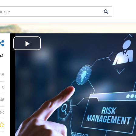
Play
Video
15
0
:46
bic