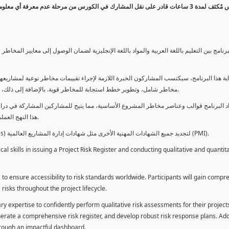
كورس مٌكثف لمدة 3 ساعات قادر على نقل المشارك في الكورس من مرحلة عدم معرفة أي 
برنامج بين التعليم باللغة العربية والمواد باللغة الإنجليزية لضمان الوصول إلى معايير الم
ية هذا البرنامج، سيكتسب المشاركون الخبرة اللازمة لإجراء تقييمات مخاطر نوعية لمشاريعهم
مخاطر شامل، وتطوير خطط استجابة للمخاطر قوية. بالإضافة إلى ذلك، سيكتسبون المهارات لتقديم تقييمات المخاطر عبر لوحة معلومات فعالة.
د البرنامج قوالب وعناصر مخاطر المشروع الأساسية، مما يتيح للمشاركين المشاركة في دراسة
هذا النهج العملي يمكنهم من تطبيق المفاهيم المكتسبة مباشرة على مشاريعهم الخاصة.
يمكن للطلاب استخدام ساعات هذا البرنامج كوحدات تطوير المهنة (PDUs) لتجديد جميع الشهادات المهنية الأخرى مثل شهادات إدارة المشاريع العالمية (PMI).
l skills in issuing a Project Risk Register and conducting qualitative and quantita
 to ensure accessibility to risk standards worldwide. Participants will gain compr
isks throughout the project lifecycle.
ary expertise to confidently perform qualitative risk assessments for their project
enerate a comprehensive risk register, and develop robust risk response plans. Addi
through an impactful dashboard.