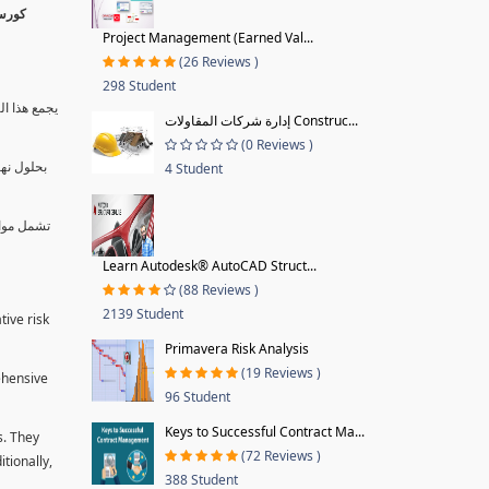
Project Management (Earned Val...
(26 Reviews )
298 Student
يجمع هذا ال
إدارة شركات المقاولات Construc...
(0 Reviews )
بحلول نها
4 Student
تشمل موا.
Learn Autodesk® AutoCAD Struct...
(88 Reviews )
2139 Student
tive risk
Primavera Risk Analysis
(19 Reviews )
ehensive
96 Student
Keys to Successful Contract Ma...
s. They
(72 Reviews )
tionally,
388 Student