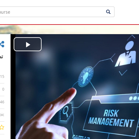
Play
Video
15
0
:46
bic