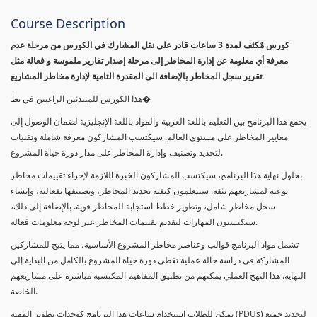
Course Description
كورس مٌكثف لمدة 3 ساعات قادر على نقل المشارك في الكورس من مرحلة عدم
معرفة أي معلومة عن إدارة المخاطر إلى مرحلة إصدار تقارير ملموسة و فعالة مثل
تقرير سجل المخاطر بالإضافة الى المقدرة التامية لإدارة مخاطر المشاريع.
هذا الكورس للمبتدئين الراغبين في تط�
يجمع هذا البرنامج بين التعليم باللغة العربية والمواد باللغة الإنجليزية لضمان الوصول إلى
معايير المخاطر على مستوى العالم. سيكتسب المشاركون معرفة شاملة وتقنيات
لتحديد وتصنيف وإدارة المخاطر على مدار دورة حياة المشروع.
بحلول نهاية هذا البرنامج، سيكتسب المشاركون الخبرة اللازمة لإجراء تقييمات مخاطر
نوعية لمشاريعهم بثقة. سيتعلمون كيفية تحديد المخاطر، وتصنيفها بفعالية، وإنشاء
سجل مخاطر شامل، وتطوير خطط استجابة للمخاطر قوية. بالإضافة إلى ذلك،
سيكتسبون المهارات لتقديم تقييمات المخاطر عبر لوحة معلومات فعالة.
تشمل مواد البرنامج قوالب وعناصر مخاطر المشروع الأساسية، مما يتيح للمشاركين
المشاركة في دراسة حالة عملية تغطي دورة حياة المشروع بالكامل من البداية إلى
النهاية. هذا النهج العملي يمكنهم من تطبيق المفاهيم المكتسبة مباشرة على مشاريعهم
الخاصة.
يمكن للطلاب استخدام ساعات هذا البرنامج كوحدات تطوير المهنة (PDUs) لتجديد جميع