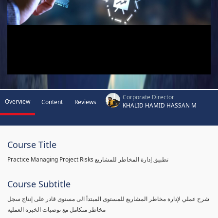
Corporate Director
Overview
Content
Reviews
KHALID HAMID HASSAN M
Course Title
Practice Managing Project Risks تطبيق إدارة المخاطر للمشاريع
Course Subtitle
شرح عملي لإدارة مخاطر المشاريع للمستوى المبتدأ الى مستوى قادر على إنتاج سجل
مخاطر متكامل مع توصيات الخبرة العملية