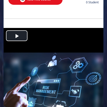
0 Student
.
Play
Video