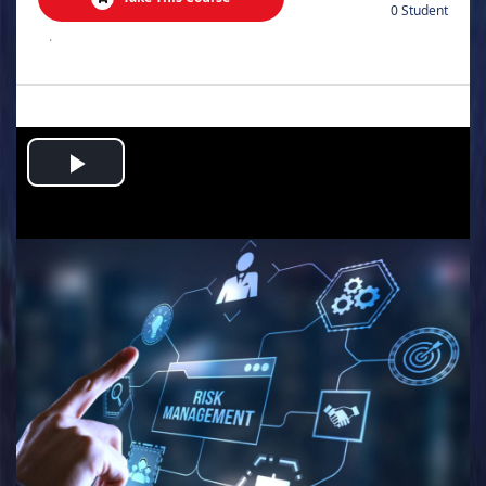
0 Student
.
Play
Video