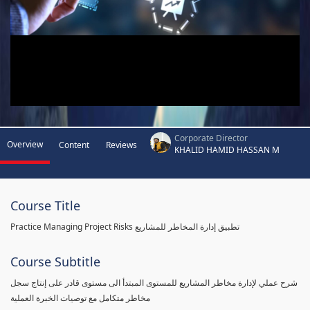
Corporate Director
Overview
Content
Reviews
KHALID HAMID HASSAN M
Course Title
Practice Managing Project Risks تطبيق إدارة المخاطر للمشاريع
Course Subtitle
شرح عملي لإدارة مخاطر المشاريع للمستوى المبتدأ الى مستوى قادر على إنتاج سجل
مخاطر متكامل مع توصيات الخبرة العملية