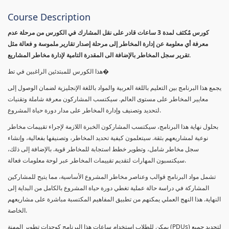
Course Description
كورس مٌكثف لمدة 3 ساعات قادر على نقل المشارك في الكورس من مرحلة عدم
معرفة أي معلومة عن إدارة المخاطر إلى مرحلة إصدار تقارير ملموسة و فعالة مثل
تقرير سجل المخاطر بالإضافة الى المقدرة التامية لإدارة مخاطر المشاريع.
هذا الكورس للمبتدئين الراغبين في تط�
يجمع هذا البرنامج بين التعليم باللغة العربية والمواد باللغة الإنجليزية لضمان الوصول إلى
معايير المخاطر على مستوى العالم. سيكتسب المشاركون معرفة شاملة وتقنيات
لتحديد وتصنيف وإدارة المخاطر على مدار دورة حياة المشروع.
بحلول نهاية هذا البرنامج، سيكتسب المشاركون الخبرة اللازمة لإجراء تقييمات مخاطر
نوعية لمشاريعهم بثقة. سيتعلمون كيفية تحديد المخاطر، وتصنيفها بفعالية، وإنشاء
سجل مخاطر شامل، وتطوير خطط استجابة للمخاطر قوية. بالإضافة إلى ذلك،
سيكتسبون المهارات لتقديم تقييمات المخاطر عبر لوحة معلومات فعالة.
تشمل مواد البرنامج قوالب وعناصر مخاطر المشروع الأساسية، مما يتيح للمشاركين
المشاركة في دراسة حالة عملية تغطي دورة حياة المشروع بالكامل من البداية إلى
النهاية. هذا النهج العملي يمكنهم من تطبيق المفاهيم المكتسبة مباشرة على مشاريعهم
الخاصة.
يمكن للطلاب استخدام ساعات هذا البرنامج كوحدات تطوير المهنة (PDUs) لتجديد جميع