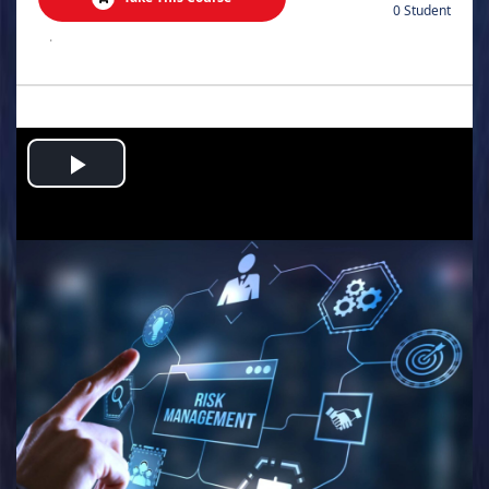
0 Student
.
Play
Video