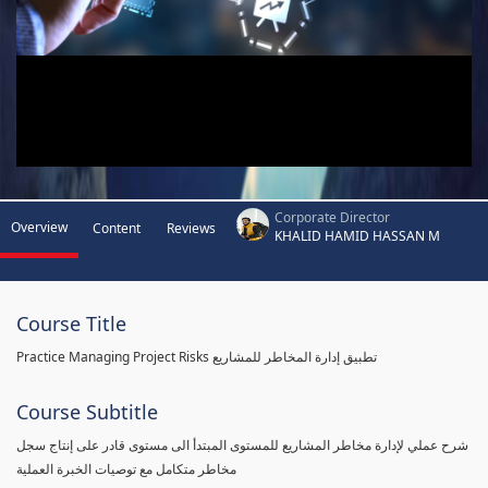
Corporate Director
Overview
Content
Reviews
KHALID HAMID HASSAN M
Course Title
Practice Managing Project Risks تطبيق إدارة المخاطر للمشاريع
Course Subtitle
شرح عملي لإدارة مخاطر المشاريع للمستوى المبتدأ الى مستوى قادر على إنتاج سجل
مخاطر متكامل مع توصيات الخبرة العملية