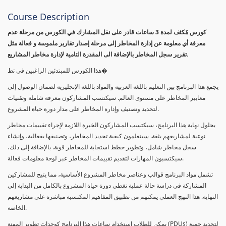
Course Description
كورس مٌكثف لمدة 3 ساعات قادر على نقل المشارك في الكورس من مرحلة عدم
معرفة أي معلومة عن إدارة المخاطر إلى مرحلة إصدار تقارير ملموسة و فعالة مثل
تقرير سجل المخاطر بالإضافة الى المقدرة التامية لإدارة مخاطر المشاريع.
هذا الكورس للمبتدئين الراغبين في تط�
يجمع هذا البرنامج بين التعليم باللغة العربية والمواد باللغة الإنجليزية لضمان الوصول إلى
معايير المخاطر على مستوى العالم. سيكتسب المشاركون معرفة شاملة وتقنيات
لتحديد وتصنيف وإدارة المخاطر على مدار دورة حياة المشروع.
بحلول نهاية هذا البرنامج، سيكتسب المشاركون الخبرة اللازمة لإجراء تقييمات مخاطر
نوعية لمشاريعهم بثقة. سيتعلمون كيفية تحديد المخاطر، وتصنيفها بفعالية، وإنشاء
سجل مخاطر شامل، وتطوير خطط استجابة للمخاطر قوية. بالإضافة إلى ذلك،
سيكتسبون المهارات لتقديم تقييمات المخاطر عبر لوحة معلومات فعالة.
تشمل مواد البرنامج قوالب وعناصر مخاطر المشروع الأساسية، مما يتيح للمشاركين
المشاركة في دراسة حالة عملية تغطي دورة حياة المشروع بالكامل من البداية إلى
النهاية. هذا النهج العملي يمكنهم من تطبيق المفاهيم المكتسبة مباشرة على مشاريعهم
الخاصة.
يمكن للطلاب استخدام ساعات هذا البرنامج كوحدات تطوير المهنة (PDUs) لتجديد جميع