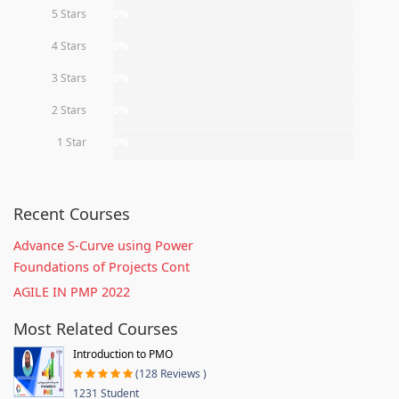
5 Stars
0%
4 Stars
0%
3 Stars
0%
2 Stars
0%
1 Star
0%
Recent Courses
Advance S-Curve using Power
Foundations of Projects Cont
AGILE IN PMP 2022
Most Related Courses
Introduction to PMO
(128 Reviews )
1231 Student