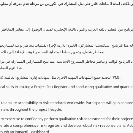
كورس مٌكثف لمدة 3 ساعات قادر على نقل المشارك في الكورس من مرحلة عدم معرفة أي 
برنامج بين التعليم باللغة العربية والمواد باللغة الإنجليزية لضمان الوصول إلى معايير الم
ية هذا البرنامج، سيكتسب المشاركون الخبرة اللازمة لإجراء تقييمات مخاطر نوعية لمشاريعهم
مخاطر شامل، وتطوير خطط استجابة للمخاطر قوية. بالإضافة إلى ذلك، سيكتسبون المهارات لتقديم تقييمات المخاطر عبر لوحة معلومات فعالة.
د البرنامج قوالب وعناصر مخاطر المشروع الأساسية، مما يتيح للمشاركين المشاركة في دراسة
هذا النهج العملي يمكنهم من تطبيق المفاهيم المكتسبة مباشرة على مشاريعهم الخاصة.
يمكن للطلاب استخدام ساعات هذا البرنامج كوحدات تطوير المهنة (PDUs) لتجديد جميع الشهادات المهنية الأخرى مثل شهادات إدارة المشاريع العالمية (PMI).
l skills in issuing a Project Risk Register and conducting qualitative and quantita
 to ensure accessibility to risk standards worldwide. Participants will gain compr
isks throughout the project lifecycle.
ary expertise to confidently perform qualitative risk assessments for their project
enerate a comprehensive risk register, and develop robust risk response plans. Addi
through an impactful dashboard.