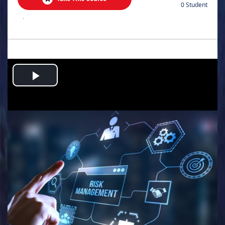
0 Student
.
Play
Video