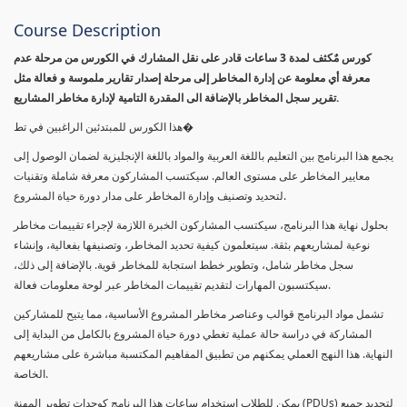
Course Description
كورس مٌكثف لمدة 3 ساعات قادر على نقل المشارك في الكورس من مرحلة عدم
معرفة أي معلومة عن إدارة المخاطر إلى مرحلة إصدار تقارير ملموسة و فعالة مثل
تقرير سجل المخاطر بالإضافة الى المقدرة التامية لإدارة مخاطر المشاريع.
هذا الكورس للمبتدئين الراغبين في تط�
يجمع هذا البرنامج بين التعليم باللغة العربية والمواد باللغة الإنجليزية لضمان الوصول إلى
معايير المخاطر على مستوى العالم. سيكتسب المشاركون معرفة شاملة وتقنيات
لتحديد وتصنيف وإدارة المخاطر على مدار دورة حياة المشروع.
بحلول نهاية هذا البرنامج، سيكتسب المشاركون الخبرة اللازمة لإجراء تقييمات مخاطر
نوعية لمشاريعهم بثقة. سيتعلمون كيفية تحديد المخاطر، وتصنيفها بفعالية، وإنشاء
سجل مخاطر شامل، وتطوير خطط استجابة للمخاطر قوية. بالإضافة إلى ذلك،
سيكتسبون المهارات لتقديم تقييمات المخاطر عبر لوحة معلومات فعالة.
تشمل مواد البرنامج قوالب وعناصر مخاطر المشروع الأساسية، مما يتيح للمشاركين
المشاركة في دراسة حالة عملية تغطي دورة حياة المشروع بالكامل من البداية إلى
النهاية. هذا النهج العملي يمكنهم من تطبيق المفاهيم المكتسبة مباشرة على مشاريعهم
الخاصة.
يمكن للطلاب استخدام ساعات هذا البرنامج كوحدات تطوير المهنة (PDUs) لتجديد جميع