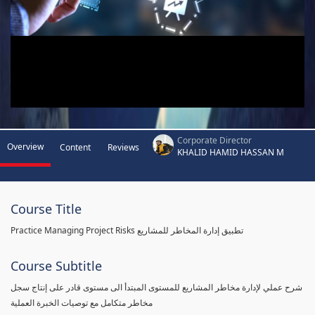
Corporate Director
Overview
Content
Reviews
KHALID HAMID HASSAN M
Course Title
Practice Managing Project Risks تطبيق إدارة المخاطر للمشاريع
Course Subtitle
شرح عملي لإدارة مخاطر المشاريع للمستوى المبتدأ الى مستوى قادر على إنتاج سجل
مخاطر متكامل مع توصيات الخبرة العملية