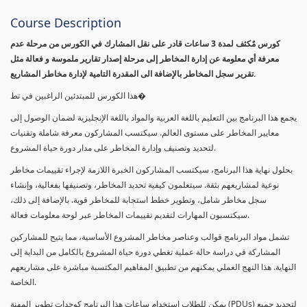
Course Description
كورس مٌكثف لمدة 3 ساعات قادر على نقل المشارك في الكورس من مرحلة عدم
معرفة أي معلومة عن إدارة المخاطر إلى مرحلة إصدار تقارير ملموسة و فعالة مثل
تقرير سجل المخاطر بالإضافة الى المقدرة التامية لإدارة مخاطر المشاريع.
هذا الكورس للمبتدئين الراغبين في تط�
يجمع هذا البرنامج بين التعليم باللغة العربية والمواد باللغة الإنجليزية لضمان الوصول إلى
معايير المخاطر على مستوى العالم. سيكتسب المشاركون معرفة شاملة وتقنيات
لتحديد وتصنيف وإدارة المخاطر على مدار دورة حياة المشروع.
بحلول نهاية هذا البرنامج، سيكتسب المشاركون الخبرة اللازمة لإجراء تقييمات مخاطر
نوعية لمشاريعهم بثقة. سيتعلمون كيفية تحديد المخاطر، وتصنيفها بفعالية، وإنشاء
سجل مخاطر شامل، وتطوير خطط استجابة للمخاطر قوية. بالإضافة إلى ذلك،
سيكتسبون المهارات لتقديم تقييمات المخاطر عبر لوحة معلومات فعالة.
تشمل مواد البرنامج قوالب وعناصر مخاطر المشروع الأساسية، مما يتيح للمشاركين
المشاركة في دراسة حالة عملية تغطي دورة حياة المشروع بالكامل من البداية إلى
النهاية. هذا النهج العملي يمكنهم من تطبيق المفاهيم المكتسبة مباشرة على مشاريعهم
الخاصة.
يمكن للطلاب استخدام ساعات هذا البرنامج كوحدات تطوير المهنة (PDUs) لتجديد جميع