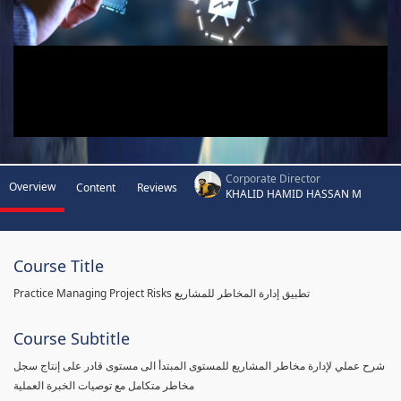
Corporate Director
Overview
Content
Reviews
KHALID HAMID HASSAN M
Course Title
Practice Managing Project Risks تطبيق إدارة المخاطر للمشاريع
Course Subtitle
شرح عملي لإدارة مخاطر المشاريع للمستوى المبتدأ الى مستوى قادر على إنتاج سجل
مخاطر متكامل مع توصيات الخبرة العملية