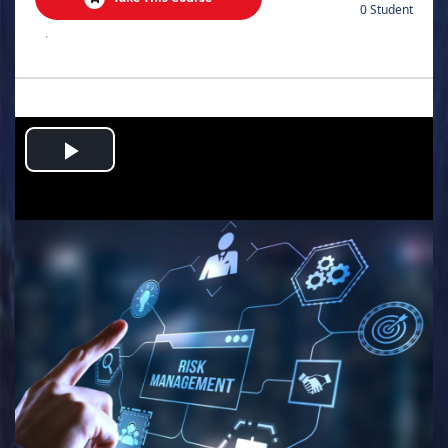
0 Student
.
Play
Video