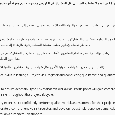
كورس مٌكثف لمدة 3 ساعات قادر على نقل المشارك في الكورس من مرحلة عدم معرفة أي 
برنامج بين التعليم باللغة العربية والمواد باللغة الإنجليزية لضمان الوصول إلى معايير الم
ية هذا البرنامج، سيكتسب المشاركون الخبرة اللازمة لإجراء تقييمات مخاطر نوعية لمشاريعهم
مخاطر شامل، وتطوير خطط استجابة للمخاطر قوية. بالإضافة إلى ذلك، سيكتسبون المهارات لتقديم تقييمات المخاطر عبر لوحة معلومات فعالة.
د البرنامج قوالب وعناصر مخاطر المشروع الأساسية، مما يتيح للمشاركين المشاركة في دراسة
هذا النهج العملي يمكنهم من تطبيق المفاهيم المكتسبة مباشرة على مشاريعهم الخاصة.
يمكن للطلاب استخدام ساعات هذا البرنامج كوحدات تطوير المهنة (PDUs) لتجديد جميع الشهادات المهنية الأخرى مثل شهادات إدارة المشاريع العالمية (PMI).
l skills in issuing a Project Risk Register and conducting qualitative and quantita
 to ensure accessibility to risk standards worldwide. Participants will gain compr
isks throughout the project lifecycle.
ary expertise to confidently perform qualitative risk assessments for their project
enerate a comprehensive risk register, and develop robust risk response plans. Addi
through an impactful dashboard.