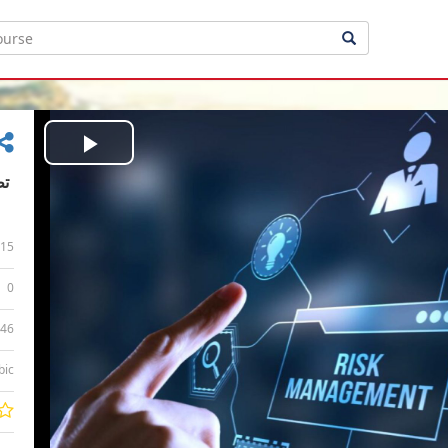
Play
Video
15
0
:46
bic