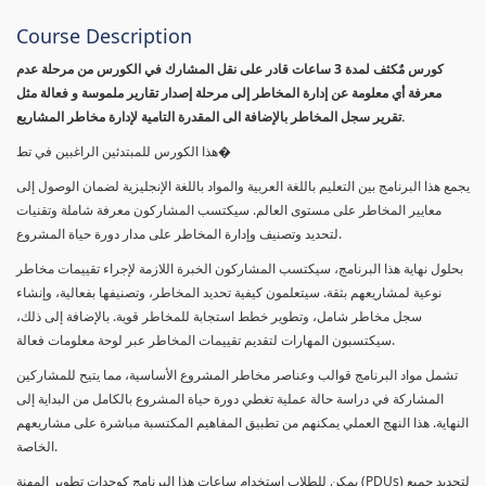
Course Description
كورس مٌكثف لمدة 3 ساعات قادر على نقل المشارك في الكورس من مرحلة عدم
معرفة أي معلومة عن إدارة المخاطر إلى مرحلة إصدار تقارير ملموسة و فعالة مثل
تقرير سجل المخاطر بالإضافة الى المقدرة التامية لإدارة مخاطر المشاريع.
هذا الكورس للمبتدئين الراغبين في تط�
يجمع هذا البرنامج بين التعليم باللغة العربية والمواد باللغة الإنجليزية لضمان الوصول إلى
معايير المخاطر على مستوى العالم. سيكتسب المشاركون معرفة شاملة وتقنيات
لتحديد وتصنيف وإدارة المخاطر على مدار دورة حياة المشروع.
بحلول نهاية هذا البرنامج، سيكتسب المشاركون الخبرة اللازمة لإجراء تقييمات مخاطر
نوعية لمشاريعهم بثقة. سيتعلمون كيفية تحديد المخاطر، وتصنيفها بفعالية، وإنشاء
سجل مخاطر شامل، وتطوير خطط استجابة للمخاطر قوية. بالإضافة إلى ذلك،
سيكتسبون المهارات لتقديم تقييمات المخاطر عبر لوحة معلومات فعالة.
تشمل مواد البرنامج قوالب وعناصر مخاطر المشروع الأساسية، مما يتيح للمشاركين
المشاركة في دراسة حالة عملية تغطي دورة حياة المشروع بالكامل من البداية إلى
النهاية. هذا النهج العملي يمكنهم من تطبيق المفاهيم المكتسبة مباشرة على مشاريعهم
الخاصة.
يمكن للطلاب استخدام ساعات هذا البرنامج كوحدات تطوير المهنة (PDUs) لتجديد جميع