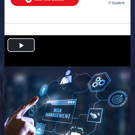
0 Student
.
Play
Video