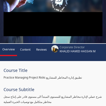
Corporate Director
Overview
Content
Reviews
KHALID HAMID HASSAN M
Course Title
Practice Managing Project Risks تطبيق إدارة المخاطر للمشاريع
Course Subtitle
شرح عملي لإدارة مخاطر المشاريع للمستوى المبتدأ الى مستوى قادر على إنتاج سجل
مخاطر متكامل مع توصيات الخبرة العملية