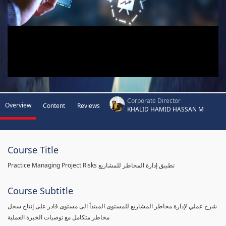
Corporate Director
Overview
Content
Reviews
KHALID HAMID HASSAN M
Course Title
Practice Managing Project Risks تطبيق إدارة المخاطر للمشاريع
Course Subtitle
شرح عملي لإدارة مخاطر المشاريع للمستوى المبتدأ الى مستوى قادر على إنتاج سجل
مخاطر متكامل مع توصيات الخبرة العملية