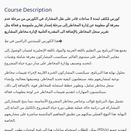
Course Description
كورس مٌكثف لمدة 3 ساعات قادر على نقل المشارك في الكورس من مرحلة عدم
معرفة أي معلومة عن إدارة المخاطر إلى مرحلة إصدار تقارير ملموسة و فعالة مثل
تقرير سجل المخاطر بالإضافة الى المقدرة التامية لإدارة مخاطر المشاريع.
هذا الكورس للمبتدئين الراغبين في تط�
يجمع هذا البرنامج بين التعليم باللغة العربية والمواد باللغة الإنجليزية لضمان الوصول إلى
معايير المخاطر على مستوى العالم. سيكتسب المشاركون معرفة شاملة وتقنيات
لتحديد وتصنيف وإدارة المخاطر على مدار دورة حياة المشروع.
بحلول نهاية هذا البرنامج، سيكتسب المشاركون الخبرة اللازمة لإجراء تقييمات مخاطر
نوعية لمشاريعهم بثقة. سيتعلمون كيفية تحديد المخاطر، وتصنيفها بفعالية، وإنشاء
سجل مخاطر شامل، وتطوير خطط استجابة للمخاطر قوية. بالإضافة إلى ذلك،
سيكتسبون المهارات لتقديم تقييمات المخاطر عبر لوحة معلومات فعالة.
تشمل مواد البرنامج قوالب وعناصر مخاطر المشروع الأساسية، مما يتيح للمشاركين
المشاركة في دراسة حالة عملية تغطي دورة حياة المشروع بالكامل من البداية إلى
النهاية. هذا النهج العملي يمكنهم من تطبيق المفاهيم المكتسبة مباشرة على مشاريعهم
الخاصة.
يمكن للطلاب استخدام ساعات هذا البرنامج كوحدات تطوير المهنة (PDUs) لتجديد جميع