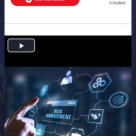
0 Student
.
Play
Video