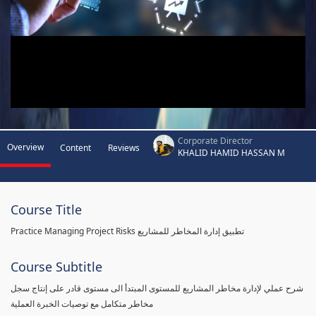
Corporate Director
Overview
Content
Reviews
KHALID HAMID HASSAN M
Course Title
Practice Managing Project Risks تطبيق إدارة المخاطر للمشاريع
Course Subtitle
شرح عملي لإدارة مخاطر المشاريع للمستوى المبتدأ الى مستوى قادر على إنتاج سجل
مخاطر متكامل مع توصيات الخبرة العملية