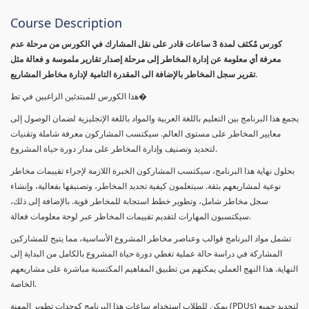
Course Description
كورس مٌكثف لمدة 3 ساعات قادر على نقل المشارك في الكورس من مرحلة عدم
معرفة أي معلومة عن إدارة المخاطر إلى مرحلة إصدار تقارير ملموسة و فعالة مثل
تقرير سجل المخاطر بالإضافة الى المقدرة التامية لإدارة مخاطر المشاريع.
هذا الكورس للمبتدئين الراغبين في تط�
يجمع هذا البرنامج بين التعليم باللغة العربية والمواد باللغة الإنجليزية لضمان الوصول إلى
معايير المخاطر على مستوى العالم. سيكتسب المشاركون معرفة شاملة وتقنيات
لتحديد وتصنيف وإدارة المخاطر على مدار دورة حياة المشروع.
بحلول نهاية هذا البرنامج، سيكتسب المشاركون الخبرة اللازمة لإجراء تقييمات مخاطر
نوعية لمشاريعهم بثقة. سيتعلمون كيفية تحديد المخاطر، وتصنيفها بفعالية، وإنشاء
سجل مخاطر شامل، وتطوير خطط استجابة للمخاطر قوية. بالإضافة إلى ذلك،
سيكتسبون المهارات لتقديم تقييمات المخاطر عبر لوحة معلومات فعالة.
تشمل مواد البرنامج قوالب وعناصر مخاطر المشروع الأساسية، مما يتيح للمشاركين
المشاركة في دراسة حالة عملية تغطي دورة حياة المشروع بالكامل من البداية إلى
النهاية. هذا النهج العملي يمكنهم من تطبيق المفاهيم المكتسبة مباشرة على مشاريعهم
الخاصة.
يمكن للطلاب استخدام ساعات هذا البرنامج كوحدات تطوير المهنة (PDUs) لتجديد جميع