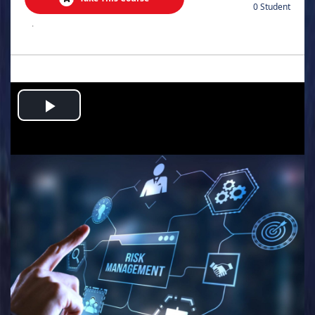
0 Student
.
Play
Video