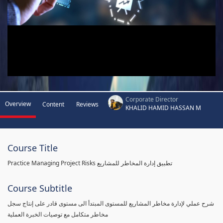
Corporate Director
Overview
Content
Reviews
KHALID HAMID HASSAN M
Course Title
Practice Managing Project Risks تطبيق إدارة المخاطر للمشاريع
Course Subtitle
شرح عملي لإدارة مخاطر المشاريع للمستوى المبتدأ الى مستوى قادر على إنتاج سجل
مخاطر متكامل مع توصيات الخبرة العملية