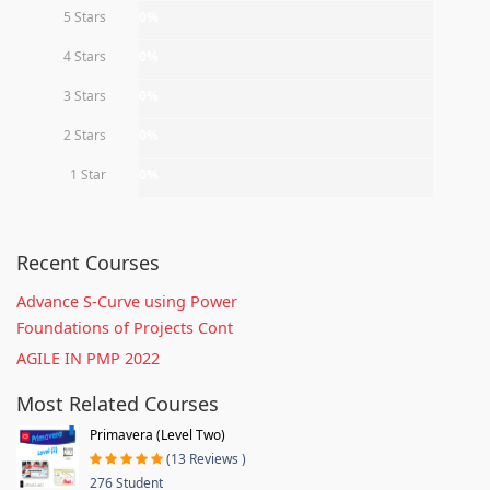
5 Stars
0%
4 Stars
0%
3 Stars
0%
2 Stars
0%
1 Star
0%
Recent Courses
Advance S-Curve using Power
Foundations of Projects Cont
AGILE IN PMP 2022
Most Related Courses
Primavera (Level Two)
(13 Reviews )
276 Student