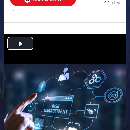
0 Student
.
Play
Video