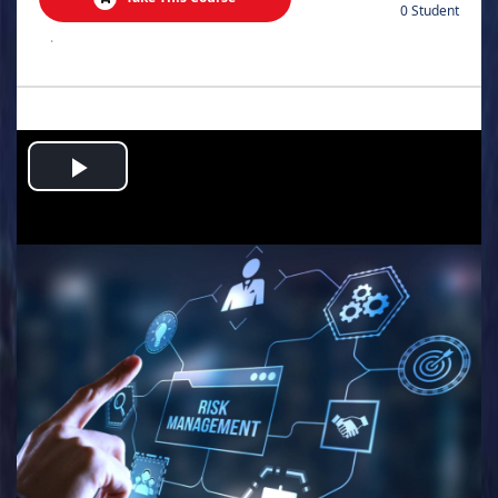
0 Student
.
Play
Video