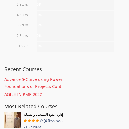
5 Stars
0%
4 Stars
0%
3 Stars
0%
2 Stars
0%
1 Star
0%
Recent Courses
Advance S-Curve using Power
Foundations of Projects Cont
AGILE IN PMP 2022
Most Related Courses
إدارة عقود التشغيل والصيانة
(4 Reviews )
21 Student