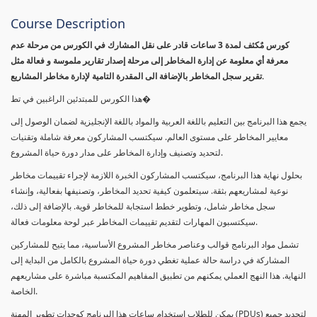
Course Description
كورس مٌكثف لمدة 3 ساعات قادر على نقل المشارك في الكورس من مرحلة عدم
معرفة أي معلومة عن إدارة المخاطر إلى مرحلة إصدار تقارير ملموسة و فعالة مثل
تقرير سجل المخاطر بالإضافة الى المقدرة التامية لإدارة مخاطر المشاريع.
هذا الكورس للمبتدئين الراغبين في تط�
يجمع هذا البرنامج بين التعليم باللغة العربية والمواد باللغة الإنجليزية لضمان الوصول إلى
معايير المخاطر على مستوى العالم. سيكتسب المشاركون معرفة شاملة وتقنيات
لتحديد وتصنيف وإدارة المخاطر على مدار دورة حياة المشروع.
بحلول نهاية هذا البرنامج، سيكتسب المشاركون الخبرة اللازمة لإجراء تقييمات مخاطر
نوعية لمشاريعهم بثقة. سيتعلمون كيفية تحديد المخاطر، وتصنيفها بفعالية، وإنشاء
سجل مخاطر شامل، وتطوير خطط استجابة للمخاطر قوية. بالإضافة إلى ذلك،
سيكتسبون المهارات لتقديم تقييمات المخاطر عبر لوحة معلومات فعالة.
تشمل مواد البرنامج قوالب وعناصر مخاطر المشروع الأساسية، مما يتيح للمشاركين
المشاركة في دراسة حالة عملية تغطي دورة حياة المشروع بالكامل من البداية إلى
النهاية. هذا النهج العملي يمكنهم من تطبيق المفاهيم المكتسبة مباشرة على مشاريعهم
الخاصة.
يمكن للطلاب استخدام ساعات هذا البرنامج كوحدات تطوير المهنة (PDUs) لتجديد جميع