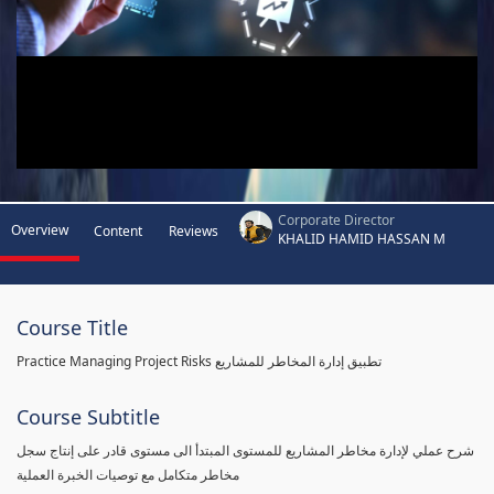
Corporate Director
Overview
Content
Reviews
KHALID HAMID HASSAN M
Course Title
Practice Managing Project Risks تطبيق إدارة المخاطر للمشاريع
Course Subtitle
شرح عملي لإدارة مخاطر المشاريع للمستوى المبتدأ الى مستوى قادر على إنتاج سجل
مخاطر متكامل مع توصيات الخبرة العملية