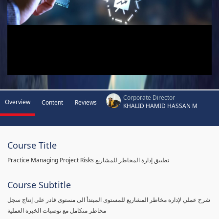
Corporate Director
Overview
Content
Reviews
KHALID HAMID HASSAN M
Course Title
Practice Managing Project Risks تطبيق إدارة المخاطر للمشاريع
Course Subtitle
شرح عملي لإدارة مخاطر المشاريع للمستوى المبتدأ الى مستوى قادر على إنتاج سجل
مخاطر متكامل مع توصيات الخبرة العملية