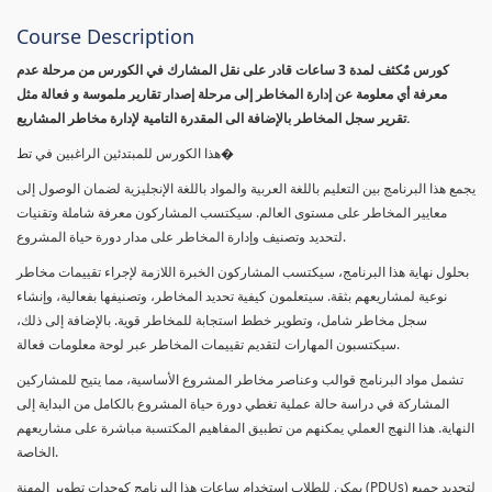
Course Description
كورس مٌكثف لمدة 3 ساعات قادر على نقل المشارك في الكورس من مرحلة عدم
معرفة أي معلومة عن إدارة المخاطر إلى مرحلة إصدار تقارير ملموسة و فعالة مثل
تقرير سجل المخاطر بالإضافة الى المقدرة التامية لإدارة مخاطر المشاريع.
هذا الكورس للمبتدئين الراغبين في تط�
يجمع هذا البرنامج بين التعليم باللغة العربية والمواد باللغة الإنجليزية لضمان الوصول إلى
معايير المخاطر على مستوى العالم. سيكتسب المشاركون معرفة شاملة وتقنيات
لتحديد وتصنيف وإدارة المخاطر على مدار دورة حياة المشروع.
بحلول نهاية هذا البرنامج، سيكتسب المشاركون الخبرة اللازمة لإجراء تقييمات مخاطر
نوعية لمشاريعهم بثقة. سيتعلمون كيفية تحديد المخاطر، وتصنيفها بفعالية، وإنشاء
سجل مخاطر شامل، وتطوير خطط استجابة للمخاطر قوية. بالإضافة إلى ذلك،
سيكتسبون المهارات لتقديم تقييمات المخاطر عبر لوحة معلومات فعالة.
تشمل مواد البرنامج قوالب وعناصر مخاطر المشروع الأساسية، مما يتيح للمشاركين
المشاركة في دراسة حالة عملية تغطي دورة حياة المشروع بالكامل من البداية إلى
النهاية. هذا النهج العملي يمكنهم من تطبيق المفاهيم المكتسبة مباشرة على مشاريعهم
الخاصة.
يمكن للطلاب استخدام ساعات هذا البرنامج كوحدات تطوير المهنة (PDUs) لتجديد جميع