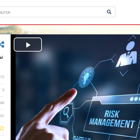
Play
Video
15
0
:46
bic