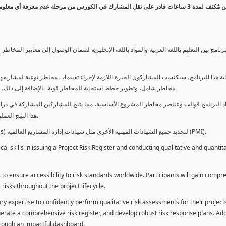
كورس مٌكثف لمدة 3 ساعات قادر على نقل المشارك في الكورس من مرحلة عدم معرفة أي 
برنامج بين التعليم باللغة العربية والمواد باللغة الإنجليزية لضمان الوصول إلى معايير الم
ية هذا البرنامج، سيكتسب المشاركون الخبرة اللازمة لإجراء تقييمات مخاطر نوعية لمشاريعهم
مخاطر شامل، وتطوير خطط استجابة للمخاطر قوية. بالإضافة إلى ذلك، سيكتسبون المهارات لتقديم تقييمات المخاطر عبر لوحة معلومات فعالة.
د البرنامج قوالب وعناصر مخاطر المشروع الأساسية، مما يتيح للمشاركين المشاركة في دراسة
هذا النهج العملي يمكنهم من تطبيق المفاهيم المكتسبة مباشرة على مشاريعهم الخاصة.
يمكن للطلاب استخدام ساعات هذا البرنامج كوحدات تطوير المهنة (PDUs) لتجديد جميع الشهادات المهنية الأخرى مثل شهادات إدارة المشاريع العالمية (PMI).
l skills in issuing a Project Risk Register and conducting qualitative and quantita
 to ensure accessibility to risk standards worldwide. Participants will gain compr
isks throughout the project lifecycle.
ary expertise to confidently perform qualitative risk assessments for their project
enerate a comprehensive risk register, and develop robust risk response plans. Addi
through an impactful dashboard.