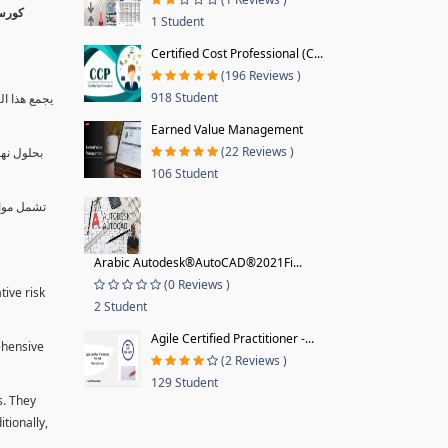
1 Student
Certified Cost Professional (C...
(196 Reviews )
918 Student
يجمع هذا ال
Earned Value Management
(22 Reviews )
بحلول نها
106 Student
تشمل موا.
Arabic Autodesk®AutoCAD®2021Fi...
(0 Reviews )
tive risk
2 Student
Agile Certified Practitioner -...
ehensive
(2 Reviews )
129 Student
s. They
tionally,