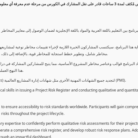
كورس مٌكثف لمدة 3 ساعات قادر على نقل المشارك في الكورس من مرحلة عدم معرفة أي 
برنامج بين التعليم باللغة العربية والمواد باللغة الإنجليزية لضمان الوصول إلى معايير الم
ية هذا البرنامج، سيكتسب المشاركون الخبرة اللازمة لإجراء تقييمات مخاطر نوعية لمشاريعهم
مخاطر شامل، وتطوير خطط استجابة للمخاطر قوية. بالإضافة إلى ذلك، سيكتسبون المهارات لتقديم تقييمات المخاطر عبر لوحة معلومات فعالة.
د البرنامج قوالب وعناصر مخاطر المشروع الأساسية، مما يتيح للمشاركين المشاركة في دراسة
هذا النهج العملي يمكنهم من تطبيق المفاهيم المكتسبة مباشرة على مشاريعهم الخاصة.
يمكن للطلاب استخدام ساعات هذا البرنامج كوحدات تطوير المهنة (PDUs) لتجديد جميع الشهادات المهنية الأخرى مثل شهادات إدارة المشاريع العالمية (PMI).
l skills in issuing a Project Risk Register and conducting qualitative and quantita
 to ensure accessibility to risk standards worldwide. Participants will gain compr
isks throughout the project lifecycle.
ary expertise to confidently perform qualitative risk assessments for their project
enerate a comprehensive risk register, and develop robust risk response plans. Addi
through an impactful dashboard.