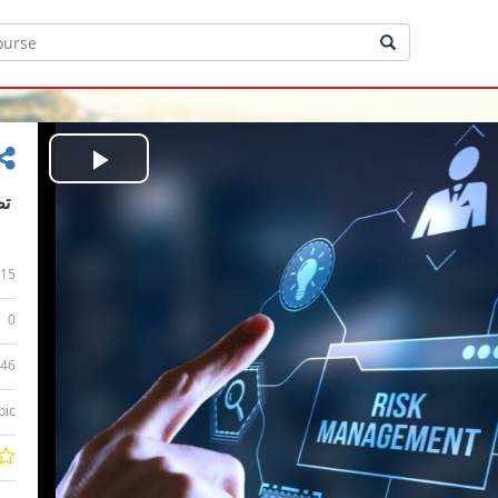
Play
Video
15
0
:46
bic