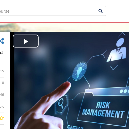
Play
Video
15
0
:46
bic