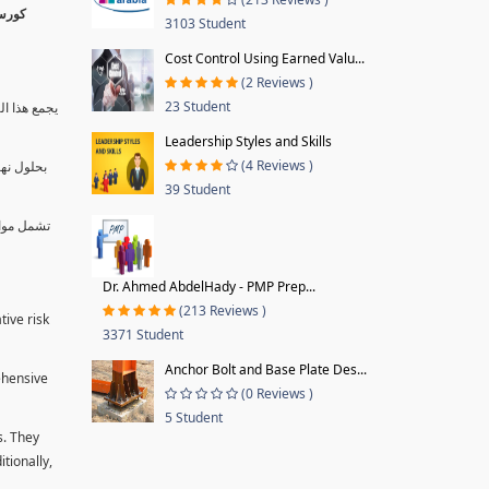
3103 Student
Cost Control Using Earned Valu...
(2 Reviews )
23 Student
يجمع هذا ال
Leadership Styles and Skills
(4 Reviews )
بحلول نها
39 Student
تشمل موا.
Dr. Ahmed AbdelHady - PMP Prep...
(213 Reviews )
tive risk
3371 Student
Anchor Bolt and Base Plate Des...
ehensive
(0 Reviews )
5 Student
s. They
tionally,