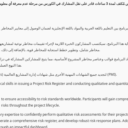
كورس مٌكثف لمدة 3 ساعات قادر على نقل المشارك في الكورس من مرحلة عدم معرفة أي 
برنامج بين التعليم باللغة العربية والمواد باللغة الإنجليزية لضمان الوصول إلى معايير الم
ية هذا البرنامج، سيكتسب المشاركون الخبرة اللازمة لإجراء تقييمات مخاطر نوعية لمشاريعهم
مخاطر شامل، وتطوير خطط استجابة للمخاطر قوية. بالإضافة إلى ذلك، سيكتسبون المهارات لتقديم تقييمات المخاطر عبر لوحة معلومات فعالة.
د البرنامج قوالب وعناصر مخاطر المشروع الأساسية، مما يتيح للمشاركين المشاركة في دراسة
هذا النهج العملي يمكنهم من تطبيق المفاهيم المكتسبة مباشرة على مشاريعهم الخاصة.
يمكن للطلاب استخدام ساعات هذا البرنامج كوحدات تطوير المهنة (PDUs) لتجديد جميع الشهادات المهنية الأخرى مثل شهادات إدارة المشاريع العالمية (PMI).
l skills in issuing a Project Risk Register and conducting qualitative and quantita
 to ensure accessibility to risk standards worldwide. Participants will gain compr
isks throughout the project lifecycle.
ary expertise to confidently perform qualitative risk assessments for their project
enerate a comprehensive risk register, and develop robust risk response plans. Addi
through an impactful dashboard.