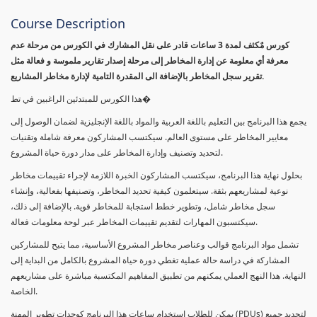
Course Description
كورس مٌكثف لمدة 3 ساعات قادر على نقل المشارك في الكورس من مرحلة عدم
معرفة أي معلومة عن إدارة المخاطر إلى مرحلة إصدار تقارير ملموسة و فعالة مثل
تقرير سجل المخاطر بالإضافة الى المقدرة التامية لإدارة مخاطر المشاريع.
هذا الكورس للمبتدئين الراغبين في تط�
يجمع هذا البرنامج بين التعليم باللغة العربية والمواد باللغة الإنجليزية لضمان الوصول إلى
معايير المخاطر على مستوى العالم. سيكتسب المشاركون معرفة شاملة وتقنيات
لتحديد وتصنيف وإدارة المخاطر على مدار دورة حياة المشروع.
بحلول نهاية هذا البرنامج، سيكتسب المشاركون الخبرة اللازمة لإجراء تقييمات مخاطر
نوعية لمشاريعهم بثقة. سيتعلمون كيفية تحديد المخاطر، وتصنيفها بفعالية، وإنشاء
سجل مخاطر شامل، وتطوير خطط استجابة للمخاطر قوية. بالإضافة إلى ذلك،
سيكتسبون المهارات لتقديم تقييمات المخاطر عبر لوحة معلومات فعالة.
تشمل مواد البرنامج قوالب وعناصر مخاطر المشروع الأساسية، مما يتيح للمشاركين
المشاركة في دراسة حالة عملية تغطي دورة حياة المشروع بالكامل من البداية إلى
النهاية. هذا النهج العملي يمكنهم من تطبيق المفاهيم المكتسبة مباشرة على مشاريعهم
الخاصة.
يمكن للطلاب استخدام ساعات هذا البرنامج كوحدات تطوير المهنة (PDUs) لتجديد جميع