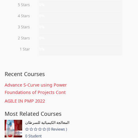
5 Stars
0%
4 Stars
0%
3 Stars
0%
2 Stars
0%
1 Star
0%
Recent Courses
Advance S-Curve using Power
Foundations of Projects Cont
AGILE IN PMP 2022
Most Related Courses
المعالجة الكيميائية للسرطان
(0 Reviews )
0 Student