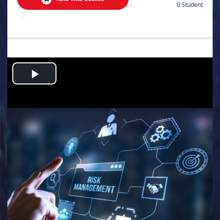
0 Student
.
Play
Video