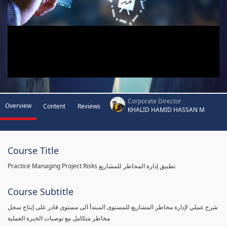
Corporate Director
Overview
Content
Reviews
KHALID HAMID HASSAN M
Course Title
Practice Managing Project Risks تطبيق إدارة المخاطر للمشاريع
Course Subtitle
شرح عملي لإدارة مخاطر المشاريع للمستوى المبتدأ الى مستوى قادر على إنتاج سجل
مخاطر متكامل مع توصيات الخبرة العملية