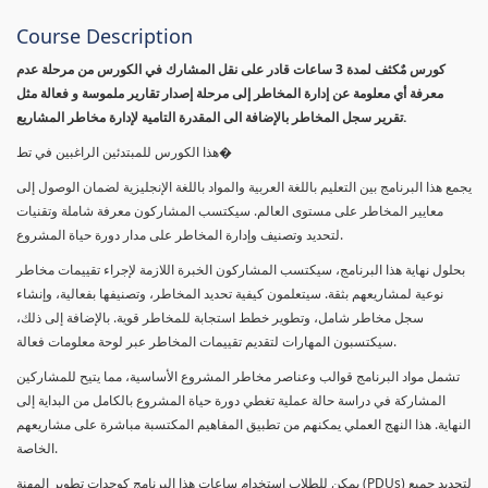
Course Description
كورس مٌكثف لمدة 3 ساعات قادر على نقل المشارك في الكورس من مرحلة عدم
معرفة أي معلومة عن إدارة المخاطر إلى مرحلة إصدار تقارير ملموسة و فعالة مثل
تقرير سجل المخاطر بالإضافة الى المقدرة التامية لإدارة مخاطر المشاريع.
هذا الكورس للمبتدئين الراغبين في تط�
يجمع هذا البرنامج بين التعليم باللغة العربية والمواد باللغة الإنجليزية لضمان الوصول إلى
معايير المخاطر على مستوى العالم. سيكتسب المشاركون معرفة شاملة وتقنيات
لتحديد وتصنيف وإدارة المخاطر على مدار دورة حياة المشروع.
بحلول نهاية هذا البرنامج، سيكتسب المشاركون الخبرة اللازمة لإجراء تقييمات مخاطر
نوعية لمشاريعهم بثقة. سيتعلمون كيفية تحديد المخاطر، وتصنيفها بفعالية، وإنشاء
سجل مخاطر شامل، وتطوير خطط استجابة للمخاطر قوية. بالإضافة إلى ذلك،
سيكتسبون المهارات لتقديم تقييمات المخاطر عبر لوحة معلومات فعالة.
تشمل مواد البرنامج قوالب وعناصر مخاطر المشروع الأساسية، مما يتيح للمشاركين
المشاركة في دراسة حالة عملية تغطي دورة حياة المشروع بالكامل من البداية إلى
النهاية. هذا النهج العملي يمكنهم من تطبيق المفاهيم المكتسبة مباشرة على مشاريعهم
الخاصة.
يمكن للطلاب استخدام ساعات هذا البرنامج كوحدات تطوير المهنة (PDUs) لتجديد جميع