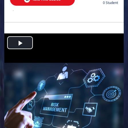
0 Student
.
Play
Video