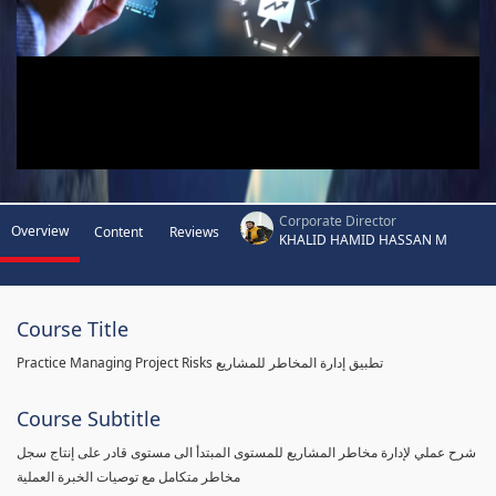
Corporate Director
Overview
Content
Reviews
KHALID HAMID HASSAN M
Course Title
Practice Managing Project Risks تطبيق إدارة المخاطر للمشاريع
Course Subtitle
شرح عملي لإدارة مخاطر المشاريع للمستوى المبتدأ الى مستوى قادر على إنتاج سجل
مخاطر متكامل مع توصيات الخبرة العملية