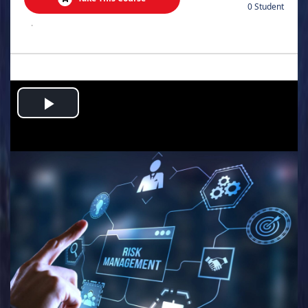
0 Student
.
Play
Video