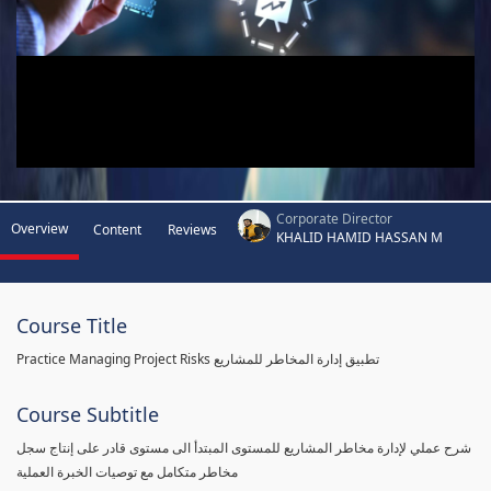
Corporate Director
Overview
Content
Reviews
KHALID HAMID HASSAN M
Course Title
Practice Managing Project Risks تطبيق إدارة المخاطر للمشاريع
Course Subtitle
شرح عملي لإدارة مخاطر المشاريع للمستوى المبتدأ الى مستوى قادر على إنتاج سجل
مخاطر متكامل مع توصيات الخبرة العملية