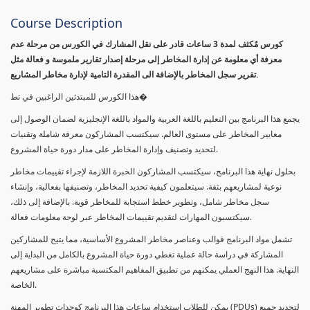
Course Description
كورس مٌكثف لمدة 3 ساعات قادر على نقل المشارك في الكورس من مرحلة عدم
معرفة أي معلومة عن إدارة المخاطر إلى مرحلة إصدار تقارير ملموسة و فعالة مثل
تقرير سجل المخاطر بالإضافة الى المقدرة التامية لإدارة مخاطر المشاريع.
هذا الكورس للمبتدئين الراغبين في تط�
يجمع هذا البرنامج بين التعليم باللغة العربية والمواد باللغة الإنجليزية لضمان الوصول إلى
معايير المخاطر على مستوى العالم. سيكتسب المشاركون معرفة شاملة وتقنيات
لتحديد وتصنيف وإدارة المخاطر على مدار دورة حياة المشروع.
بحلول نهاية هذا البرنامج، سيكتسب المشاركون الخبرة اللازمة لإجراء تقييمات مخاطر
نوعية لمشاريعهم بثقة. سيتعلمون كيفية تحديد المخاطر، وتصنيفها بفعالية، وإنشاء
سجل مخاطر شامل، وتطوير خطط استجابة للمخاطر قوية. بالإضافة إلى ذلك،
سيكتسبون المهارات لتقديم تقييمات المخاطر عبر لوحة معلومات فعالة.
تشمل مواد البرنامج قوالب وعناصر مخاطر المشروع الأساسية، مما يتيح للمشاركين
المشاركة في دراسة حالة عملية تغطي دورة حياة المشروع بالكامل من البداية إلى
النهاية. هذا النهج العملي يمكنهم من تطبيق المفاهيم المكتسبة مباشرة على مشاريعهم
الخاصة.
يمكن للطلاب استخدام ساعات هذا البرنامج كوحدات تطوير المهنة (PDUs) لتجديد جميع