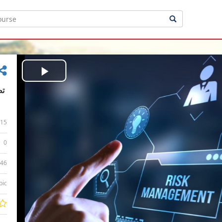
Play
Video
15
0
:46
bic