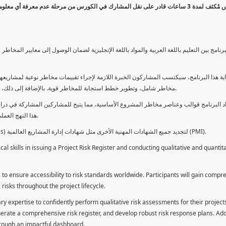
كورس مٌكثف لمدة 3 ساعات قادر على نقل المشارك في الكورس من مرحلة عدم معرفة أي 
برنامج بين التعليم باللغة العربية والمواد باللغة الإنجليزية لضمان الوصول إلى معايير الم
ية هذا البرنامج، سيكتسب المشاركون الخبرة اللازمة لإجراء تقييمات مخاطر نوعية لمشاريعهم
مخاطر شامل، وتطوير خطط استجابة للمخاطر قوية. بالإضافة إلى ذلك، سيكتسبون المهارات لتقديم تقييمات المخاطر عبر لوحة معلومات فعالة.
د البرنامج قوالب وعناصر مخاطر المشروع الأساسية، مما يتيح للمشاركين المشاركة في دراسة
هذا النهج العملي يمكنهم من تطبيق المفاهيم المكتسبة مباشرة على مشاريعهم الخاصة.
يمكن للطلاب استخدام ساعات هذا البرنامج كوحدات تطوير المهنة (PDUs) لتجديد جميع الشهادات المهنية الأخرى مثل شهادات إدارة المشاريع العالمية (PMI).
l skills in issuing a Project Risk Register and conducting qualitative and quantita
 to ensure accessibility to risk standards worldwide. Participants will gain compr
isks throughout the project lifecycle.
ary expertise to confidently perform qualitative risk assessments for their project
enerate a comprehensive risk register, and develop robust risk response plans. Addi
through an impactful dashboard.