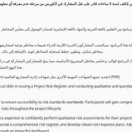
كورس مٌكثف لمدة 3 ساعات قادر على نقل المشارك في الكورس من مرحلة عدم معرفة أي 
برنامج بين التعليم باللغة العربية والمواد باللغة الإنجليزية لضمان الوصول إلى معايير الم
ية هذا البرنامج، سيكتسب المشاركون الخبرة اللازمة لإجراء تقييمات مخاطر نوعية لمشاريعهم
مخاطر شامل، وتطوير خطط استجابة للمخاطر قوية. بالإضافة إلى ذلك، سيكتسبون المهارات لتقديم تقييمات المخاطر عبر لوحة معلومات فعالة.
د البرنامج قوالب وعناصر مخاطر المشروع الأساسية، مما يتيح للمشاركين المشاركة في دراسة
هذا النهج العملي يمكنهم من تطبيق المفاهيم المكتسبة مباشرة على مشاريعهم الخاصة.
يمكن للطلاب استخدام ساعات هذا البرنامج كوحدات تطوير المهنة (PDUs) لتجديد جميع الشهادات المهنية الأخرى مثل شهادات إدارة المشاريع العالمية (PMI).
l skills in issuing a Project Risk Register and conducting qualitative and quantita
 to ensure accessibility to risk standards worldwide. Participants will gain compr
isks throughout the project lifecycle.
ary expertise to confidently perform qualitative risk assessments for their project
enerate a comprehensive risk register, and develop robust risk response plans. Addi
through an impactful dashboard.