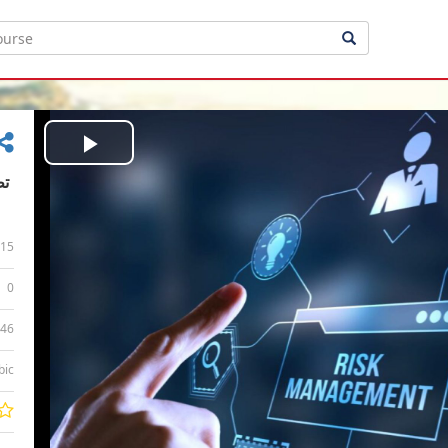
Play
Video
15
0
:46
bic