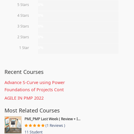
5 Stars
0%
4 Stars
0%
3 Stars
0%
2 Stars
0%
1 Star
0%
Recent Courses
Advance S-Curve using Power
Foundations of Projects Cont
AGILE IN PMP 2022
Most Related Courses
PMI_PMP Last Week ( Review + I...
(1 Reviews )
11 Student