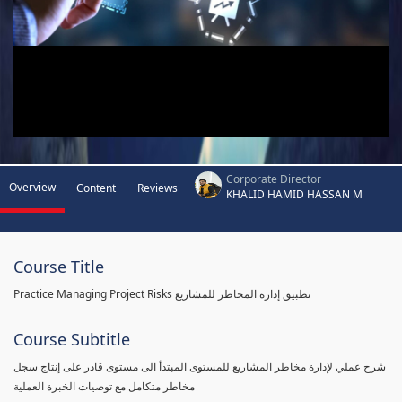
Corporate Director
Overview
Content
Reviews
KHALID HAMID HASSAN M
Course Title
Practice Managing Project Risks تطبيق إدارة المخاطر للمشاريع
Course Subtitle
شرح عملي لإدارة مخاطر المشاريع للمستوى المبتدأ الى مستوى قادر على إنتاج سجل
مخاطر متكامل مع توصيات الخبرة العملية