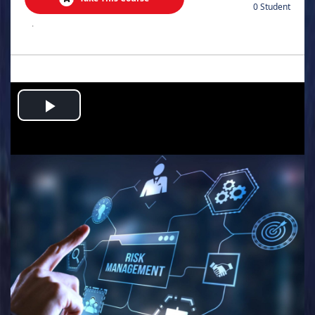
0 Student
.
Play
Video