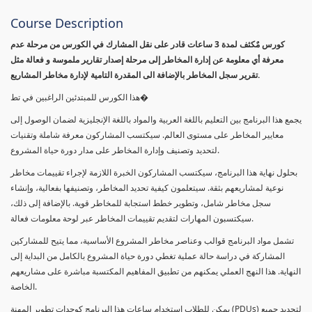
Course Description
كورس مٌكثف لمدة 3 ساعات قادر على نقل المشارك في الكورس من مرحلة عدم
معرفة أي معلومة عن إدارة المخاطر إلى مرحلة إصدار تقارير ملموسة و فعالة مثل
تقرير سجل المخاطر بالإضافة الى المقدرة التامية لإدارة مخاطر المشاريع.
هذا الكورس للمبتدئين الراغبين في تط�
يجمع هذا البرنامج بين التعليم باللغة العربية والمواد باللغة الإنجليزية لضمان الوصول إلى
معايير المخاطر على مستوى العالم. سيكتسب المشاركون معرفة شاملة وتقنيات
لتحديد وتصنيف وإدارة المخاطر على مدار دورة حياة المشروع.
بحلول نهاية هذا البرنامج، سيكتسب المشاركون الخبرة اللازمة لإجراء تقييمات مخاطر
نوعية لمشاريعهم بثقة. سيتعلمون كيفية تحديد المخاطر، وتصنيفها بفعالية، وإنشاء
سجل مخاطر شامل، وتطوير خطط استجابة للمخاطر قوية. بالإضافة إلى ذلك،
سيكتسبون المهارات لتقديم تقييمات المخاطر عبر لوحة معلومات فعالة.
تشمل مواد البرنامج قوالب وعناصر مخاطر المشروع الأساسية، مما يتيح للمشاركين
المشاركة في دراسة حالة عملية تغطي دورة حياة المشروع بالكامل من البداية إلى
النهاية. هذا النهج العملي يمكنهم من تطبيق المفاهيم المكتسبة مباشرة على مشاريعهم
الخاصة.
يمكن للطلاب استخدام ساعات هذا البرنامج كوحدات تطوير المهنة (PDUs) لتجديد جميع