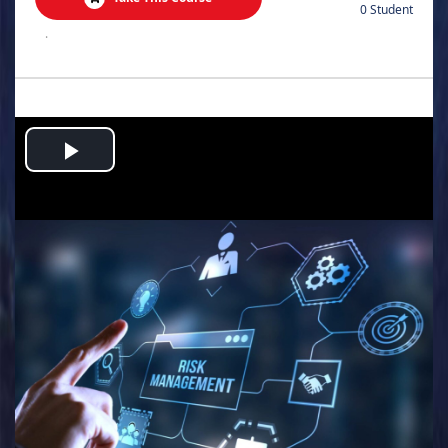
0 Student
.
Play
Video