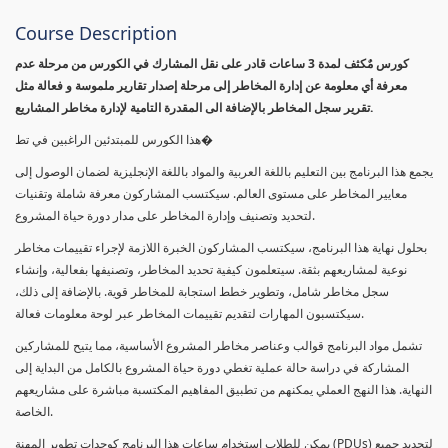
Course Description
كورس مٌكثف لمدة 3 ساعات قادر على نقل المشارك في الكورس من مرحلة عدم
معرفة أي معلومة عن إدارة المخاطر إلى مرحلة إصدار تقارير ملموسة و فعالة مثل
تقرير سجل المخاطر بالإضافة الى المقدرة التامية لإدارة مخاطر المشاريع.
هذا الكورس للمبتدئين الراغبين في تط�
يجمع هذا البرنامج بين التعليم باللغة العربية والمواد باللغة الإنجليزية لضمان الوصول إلى
معايير المخاطر على مستوى العالم. سيكتسب المشاركون معرفة شاملة وتقنيات
لتحديد وتصنيف وإدارة المخاطر على مدار دورة حياة المشروع.
بحلول نهاية هذا البرنامج، سيكتسب المشاركون الخبرة اللازمة لإجراء تقييمات مخاطر
نوعية لمشاريعهم بثقة. سيتعلمون كيفية تحديد المخاطر، وتصنيفها بفعالية، وإنشاء
سجل مخاطر شامل، وتطوير خطط استجابة للمخاطر قوية. بالإضافة إلى ذلك،
سيكتسبون المهارات لتقديم تقييمات المخاطر عبر لوحة معلومات فعالة.
تشمل مواد البرنامج قوالب وعناصر مخاطر المشروع الأساسية، مما يتيح للمشاركين
المشاركة في دراسة حالة عملية تغطي دورة حياة المشروع بالكامل من البداية إلى
النهاية. هذا النهج العملي يمكنهم من تطبيق المفاهيم المكتسبة مباشرة على مشاريعهم
الخاصة.
يمكن للطلاب استخدام ساعات هذا البرنامج كوحدات تطوير المهنة (PDUs) لتجديد جميع