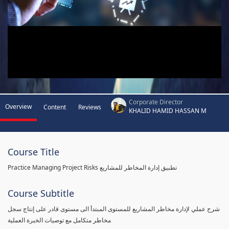
Corporate Director
Overview
Content
Reviews
KHALID HAMID HASSAN M
Course Title
Practice Managing Project Risks تطبيق إدارة المخاطر للمشاريع
Course Subtitle
شرح عملي لإدارة مخاطر المشاريع للمستوى المبتدأ الى مستوى قادر على إنتاج سجل
مخاطر متكامل مع توصيات الخبرة العملية