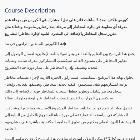
Course Description
كورس مٌكثف لمدة 3 ساعات قادر على نقل المشارك في الكورس من مرحلة عدم
معرفة أي معلومة عن إدارة المخاطر إلى مرحلة إصدار تقارير ملموسة و فعالة مثل
تقرير سجل المخاطر بالإضافة الى المقدرة التامية لإدارة مخاطر المشاريع.
هذا الكورس للمبتدئين الراغبين في تط�
يجمع هذا البرنامج بين التعليم باللغة العربية والمواد باللغة الإنجليزية لضمان الوصول إلى
معايير المخاطر على مستوى العالم. سيكتسب المشاركون معرفة شاملة وتقنيات
لتحديد وتصنيف وإدارة المخاطر على مدار دورة حياة المشروع.
بحلول نهاية هذا البرنامج، سيكتسب المشاركون الخبرة اللازمة لإجراء تقييمات مخاطر
نوعية لمشاريعهم بثقة. سيتعلمون كيفية تحديد المخاطر، وتصنيفها بفعالية، وإنشاء
سجل مخاطر شامل، وتطوير خطط استجابة للمخاطر قوية. بالإضافة إلى ذلك،
سيكتسبون المهارات لتقديم تقييمات المخاطر عبر لوحة معلومات فعالة.
تشمل مواد البرنامج قوالب وعناصر مخاطر المشروع الأساسية، مما يتيح للمشاركين
المشاركة في دراسة حالة عملية تغطي دورة حياة المشروع بالكامل من البداية إلى
النهاية. هذا النهج العملي يمكنهم من تطبيق المفاهيم المكتسبة مباشرة على مشاريعهم
الخاصة.
يمكن للطلاب استخدام ساعات هذا البرنامج كوحدات تطوير المهنة (PDUs) لتجديد جميع