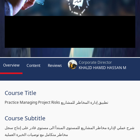
Corporate Director
Overview
Content
Reviews
KHALID HAMID HASSAN M
Course Title
Practice Managing Project Risks تطبيق إدارة المخاطر للمشاريع
Course Subtitle
شرح عملي لإدارة مخاطر المشاريع للمستوى المبتدأ الى مستوى قادر على إنتاج سجل
مخاطر متكامل مع توصيات الخبرة العملية