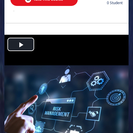
0 Student
.
Play
Video