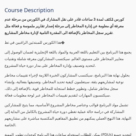
Course Description
كورس مٌكثف لمدة 3 ساعات قادر على نقل المشارك في الكورس من مرحلة عدم
معرفة أي معلومة عن إدارة المخاطر إلى مرحلة إصدار تقارير ملموسة و فعالة مثل
تقرير سجل المخاطر بالإضافة الى المقدرة التامية لإدارة مخاطر المشاريع.
هذا الكورس للمبتدئين الراغبين في تط�
يجمع هذا البرنامج بين التعليم باللغة العربية والمواد باللغة الإنجليزية لضمان الوصول إلى
معايير المخاطر على مستوى العالم. سيكتسب المشاركون معرفة شاملة وتقنيات
لتحديد وتصنيف وإدارة المخاطر على مدار دورة حياة المشروع.
بحلول نهاية هذا البرنامج، سيكتسب المشاركون الخبرة اللازمة لإجراء تقييمات مخاطر
نوعية لمشاريعهم بثقة. سيتعلمون كيفية تحديد المخاطر، وتصنيفها بفعالية، وإنشاء
سجل مخاطر شامل، وتطوير خطط استجابة للمخاطر قوية. بالإضافة إلى ذلك،
سيكتسبون المهارات لتقديم تقييمات المخاطر عبر لوحة معلومات فعالة.
تشمل مواد البرنامج قوالب وعناصر مخاطر المشروع الأساسية، مما يتيح للمشاركين
المشاركة في دراسة حالة عملية تغطي دورة حياة المشروع بالكامل من البداية إلى
النهاية. هذا النهج العملي يمكنهم من تطبيق المفاهيم المكتسبة مباشرة على مشاريعهم
الخاصة.
يمكن للطلاب استخدام ساعات هذا البرنامج كوحدات تطوير المهنة (PDUs) لتجديد جميع