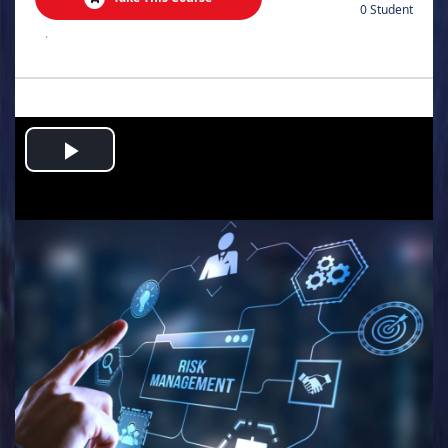
0 Student
.
Play
Video