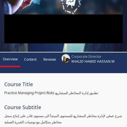
Corporate Director
Overview
Content
Reviews
KHALID HAMID HASSAN M
Course Title
Practice Managing Project Risks تطبيق إدارة المخاطر للمشاريع
Course Subtitle
شرح عملي لإدارة مخاطر المشاريع للمستوى المبتدأ الى مستوى قادر على إنتاج سجل
مخاطر متكامل مع توصيات الخبرة العملية