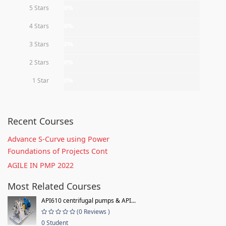
5 Stars
0%
4 Stars
0%
3 Stars
0%
2 Stars
0%
1 Star
0%
Recent Courses
Advance S-Curve using Power
Foundations of Projects Cont
AGILE IN PMP 2022
Most Related Courses
API610 centrifugal pumps & API...
(0 Reviews )
0 Student