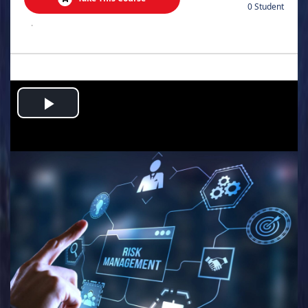
0 Student
.
Play
Video