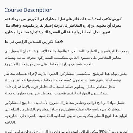
Course Description
كورس مٌكثف لمدة 3 ساعات قادر على نقل المشارك في الكورس من مرحلة عدم
معرفة أي معلومة عن إدارة المخاطر إلى مرحلة إصدار تقارير ملموسة و فعالة مثل
تقرير سجل المخاطر بالإضافة الى المقدرة التامية لإدارة مخاطر المشاريع.
هذا الكورس للمبتدئين الراغبين في تط�
يجمع هذا البرنامج بين التعليم باللغة العربية والمواد باللغة الإنجليزية لضمان الوصول إلى
معايير المخاطر على مستوى العالم. سيكتسب المشاركون معرفة شاملة وتقنيات
لتحديد وتصنيف وإدارة المخاطر على مدار دورة حياة المشروع.
بحلول نهاية هذا البرنامج، سيكتسب المشاركون الخبرة اللازمة لإجراء تقييمات مخاطر
نوعية لمشاريعهم بثقة. سيتعلمون كيفية تحديد المخاطر، وتصنيفها بفعالية، وإنشاء
سجل مخاطر شامل، وتطوير خطط استجابة للمخاطر قوية. بالإضافة إلى ذلك،
سيكتسبون المهارات لتقديم تقييمات المخاطر عبر لوحة معلومات فعالة.
تشمل مواد البرنامج قوالب وعناصر مخاطر المشروع الأساسية، مما يتيح للمشاركين
المشاركة في دراسة حالة عملية تغطي دورة حياة المشروع بالكامل من البداية إلى
النهاية. هذا النهج العملي يمكنهم من تطبيق المفاهيم المكتسبة مباشرة على مشاريعهم
الخاصة.
يمكن للطلاب استخدام ساعات هذا البرنامج كوحدات تطوير المهنة (PDUs) لتجديد جميع