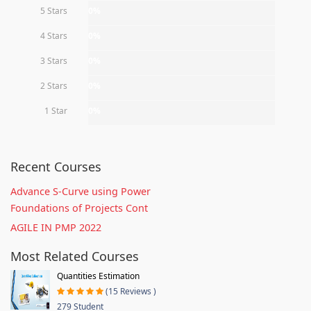
5 Stars
0%
4 Stars
0%
3 Stars
0%
2 Stars
0%
1 Star
0%
Recent Courses
Advance S-Curve using Power
Foundations of Projects Cont
AGILE IN PMP 2022
Most Related Courses
Quantities Estimation
(15 Reviews )
279 Student