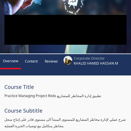
Corporate Director
Overview
Content
Reviews
KHALID HAMID HASSAN M
Course Title
Practice Managing Project Risks تطبيق إدارة المخاطر للمشاريع
Course Subtitle
شرح عملي لإدارة مخاطر المشاريع للمستوى المبتدأ الى مستوى قادر على إنتاج سجل
مخاطر متكامل مع توصيات الخبرة العملية