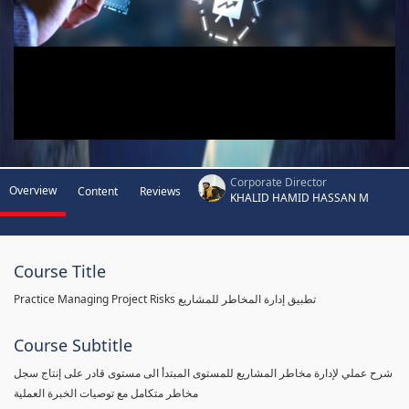
Corporate Director
Overview
Content
Reviews
KHALID HAMID HASSAN M
Course Title
Practice Managing Project Risks تطبيق إدارة المخاطر للمشاريع
Course Subtitle
شرح عملي لإدارة مخاطر المشاريع للمستوى المبتدأ الى مستوى قادر على إنتاج سجل
مخاطر متكامل مع توصيات الخبرة العملية