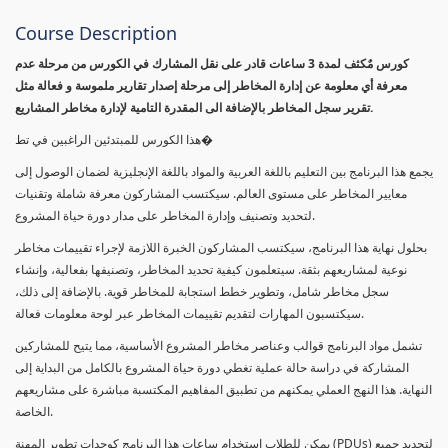
Course Description
كورس مٌكثف لمدة 3 ساعات قادر على نقل المشارك في الكورس من مرحلة عدم
معرفة أي معلومة عن إدارة المخاطر إلى مرحلة إصدار تقارير ملموسة و فعالة مثل
تقرير سجل المخاطر بالإضافة الى المقدرة التامية لإدارة مخاطر المشاريع.
هذا الكورس للمبتدئين الراغبين في تط�
يجمع هذا البرنامج بين التعليم باللغة العربية والمواد باللغة الإنجليزية لضمان الوصول إلى
معايير المخاطر على مستوى العالم. سيكتسب المشاركون معرفة شاملة وتقنيات
لتحديد وتصنيف وإدارة المخاطر على مدار دورة حياة المشروع.
بحلول نهاية هذا البرنامج، سيكتسب المشاركون الخبرة اللازمة لإجراء تقييمات مخاطر
نوعية لمشاريعهم بثقة. سيتعلمون كيفية تحديد المخاطر، وتصنيفها بفعالية، وإنشاء
سجل مخاطر شامل، وتطوير خطط استجابة للمخاطر قوية. بالإضافة إلى ذلك،
سيكتسبون المهارات لتقديم تقييمات المخاطر عبر لوحة معلومات فعالة.
تشمل مواد البرنامج قوالب وعناصر مخاطر المشروع الأساسية، مما يتيح للمشاركين
المشاركة في دراسة حالة عملية تغطي دورة حياة المشروع بالكامل من البداية إلى
النهاية. هذا النهج العملي يمكنهم من تطبيق المفاهيم المكتسبة مباشرة على مشاريعهم
الخاصة.
يمكن للطلاب استخدام ساعات هذا البرنامج كوحدات تطوير المهنة (PDUs) لتجديد جميع