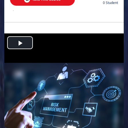
0 Student
.
Play
Video