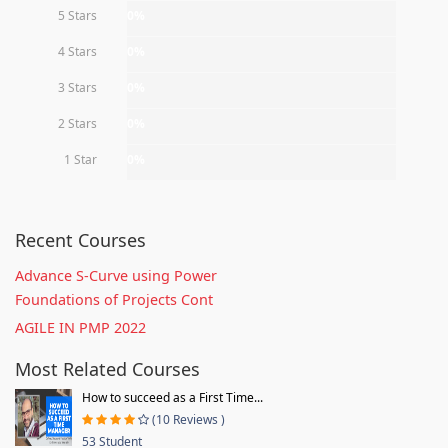
5 Stars
0%
4 Stars
0%
3 Stars
0%
2 Stars
0%
1 Star
0%
Recent Courses
Advance S-Curve using Power
Foundations of Projects Cont
AGILE IN PMP 2022
Most Related Courses
How to succeed as a First Time...
(10 Reviews )
53 Student