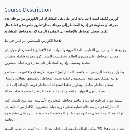
Course Description
كورس مٌكثف لمدة 3 ساعات قادر على نقل المشارك في الكورس من مرحلة عدم
معرفة أي معلومة عن إدارة المخاطر إلى مرحلة إصدار تقارير ملموسة و فعالة مثل
تقرير سجل المخاطر بالإضافة الى المقدرة التامية لإدارة مخاطر المشاريع.
هذا الكورس للمبتدئين الراغبين في تط�
يجمع هذا البرنامج بين التعليم باللغة العربية والمواد باللغة الإنجليزية لضمان الوصول إلى
معايير المخاطر على مستوى العالم. سيكتسب المشاركون معرفة شاملة وتقنيات
لتحديد وتصنيف وإدارة المخاطر على مدار دورة حياة المشروع.
بحلول نهاية هذا البرنامج، سيكتسب المشاركون الخبرة اللازمة لإجراء تقييمات مخاطر
نوعية لمشاريعهم بثقة. سيتعلمون كيفية تحديد المخاطر، وتصنيفها بفعالية، وإنشاء
سجل مخاطر شامل، وتطوير خطط استجابة للمخاطر قوية. بالإضافة إلى ذلك،
سيكتسبون المهارات لتقديم تقييمات المخاطر عبر لوحة معلومات فعالة.
تشمل مواد البرنامج قوالب وعناصر مخاطر المشروع الأساسية، مما يتيح للمشاركين
المشاركة في دراسة حالة عملية تغطي دورة حياة المشروع بالكامل من البداية إلى
النهاية. هذا النهج العملي يمكنهم من تطبيق المفاهيم المكتسبة مباشرة على مشاريعهم
الخاصة.
يمكن للطلاب استخدام ساعات هذا البرنامج كوحدات تطوير المهنة (PDUs) لتجديد جميع