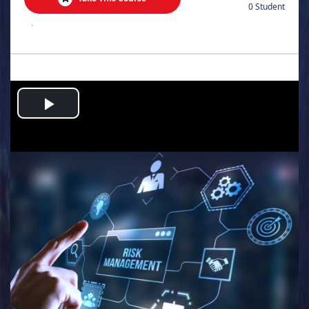
0 Student
.
Play
Video