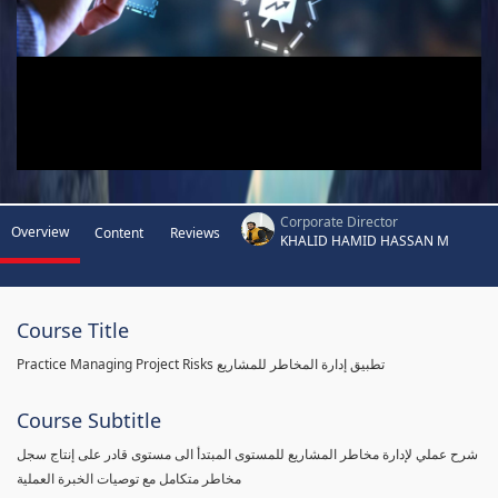
Corporate Director
Overview
Content
Reviews
KHALID HAMID HASSAN M
Course Title
Practice Managing Project Risks تطبيق إدارة المخاطر للمشاريع
Course Subtitle
شرح عملي لإدارة مخاطر المشاريع للمستوى المبتدأ الى مستوى قادر على إنتاج سجل
مخاطر متكامل مع توصيات الخبرة العملية