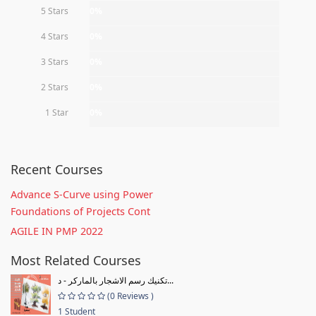
5 Stars
0%
4 Stars
0%
3 Stars
0%
2 Stars
0%
1 Star
0%
Recent Courses
Advance S-Curve using Power
Foundations of Projects Cont
AGILE IN PMP 2022
Most Related Courses
تكنيك رسم الاشجار بالماركر - د...
(0 Reviews )
1 Student