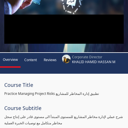
Corporate Director
Overview
Content
Reviews
KHALID HAMID HASSAN M
Course Title
Practice Managing Project Risks تطبيق إدارة المخاطر للمشاريع
Course Subtitle
شرح عملي لإدارة مخاطر المشاريع للمستوى المبتدأ الى مستوى قادر على إنتاج سجل
مخاطر متكامل مع توصيات الخبرة العملية