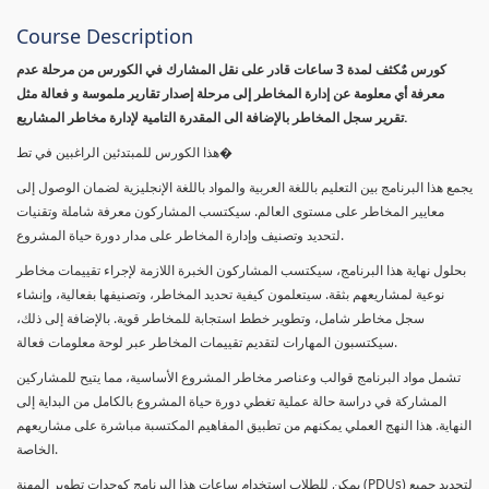
Course Description
كورس مٌكثف لمدة 3 ساعات قادر على نقل المشارك في الكورس من مرحلة عدم
معرفة أي معلومة عن إدارة المخاطر إلى مرحلة إصدار تقارير ملموسة و فعالة مثل
تقرير سجل المخاطر بالإضافة الى المقدرة التامية لإدارة مخاطر المشاريع.
هذا الكورس للمبتدئين الراغبين في تط�
يجمع هذا البرنامج بين التعليم باللغة العربية والمواد باللغة الإنجليزية لضمان الوصول إلى
معايير المخاطر على مستوى العالم. سيكتسب المشاركون معرفة شاملة وتقنيات
لتحديد وتصنيف وإدارة المخاطر على مدار دورة حياة المشروع.
بحلول نهاية هذا البرنامج، سيكتسب المشاركون الخبرة اللازمة لإجراء تقييمات مخاطر
نوعية لمشاريعهم بثقة. سيتعلمون كيفية تحديد المخاطر، وتصنيفها بفعالية، وإنشاء
سجل مخاطر شامل، وتطوير خطط استجابة للمخاطر قوية. بالإضافة إلى ذلك،
سيكتسبون المهارات لتقديم تقييمات المخاطر عبر لوحة معلومات فعالة.
تشمل مواد البرنامج قوالب وعناصر مخاطر المشروع الأساسية، مما يتيح للمشاركين
المشاركة في دراسة حالة عملية تغطي دورة حياة المشروع بالكامل من البداية إلى
النهاية. هذا النهج العملي يمكنهم من تطبيق المفاهيم المكتسبة مباشرة على مشاريعهم
الخاصة.
يمكن للطلاب استخدام ساعات هذا البرنامج كوحدات تطوير المهنة (PDUs) لتجديد جميع