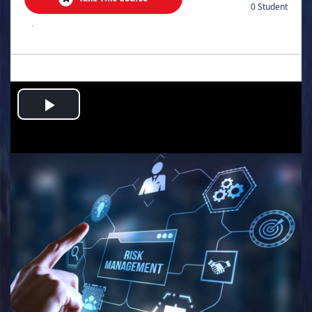
0 Student
.
Play
Video