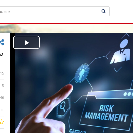
Play
Video
15
0
:46
bic