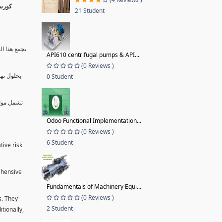
21 Student
يجمع هذا ال
API610 centrifugal pumps & API...
(0 Reviews )
بحلول نها
0 Student
تشمل موا.
Odoo Functional Implementation...
(0 Reviews )
6 Student
tive risk
ehensive
Fundamentals of Machinery Equi...
(0 Reviews )
s. They
2 Student
tionally,