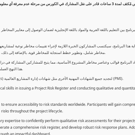
كورس مٌكثف لمدة 3 ساعات قادر على نقل المشارك في الكورس من مرحلة عدم معرفة أي 
برنامج بين التعليم باللغة العربية والمواد باللغة الإنجليزية لضمان الوصول إلى معايير الم
ية هذا البرنامج، سيكتسب المشاركون الخبرة اللازمة لإجراء تقييمات مخاطر نوعية لمشاريعهم
مخاطر شامل، وتطوير خطط استجابة للمخاطر قوية. بالإضافة إلى ذلك، سيكتسبون المهارات لتقديم تقييمات المخاطر عبر لوحة معلومات فعالة.
د البرنامج قوالب وعناصر مخاطر المشروع الأساسية، مما يتيح للمشاركين المشاركة في دراسة
هذا النهج العملي يمكنهم من تطبيق المفاهيم المكتسبة مباشرة على مشاريعهم الخاصة.
يمكن للطلاب استخدام ساعات هذا البرنامج كوحدات تطوير المهنة (PDUs) لتجديد جميع الشهادات المهنية الأخرى مثل شهادات إدارة المشاريع العالمية (PMI).
l skills in issuing a Project Risk Register and conducting qualitative and quantita
 to ensure accessibility to risk standards worldwide. Participants will gain compr
isks throughout the project lifecycle.
ary expertise to confidently perform qualitative risk assessments for their project
enerate a comprehensive risk register, and develop robust risk response plans. Addi
through an impactful dashboard.