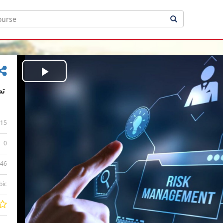
Play
Video
15
0
:46
bic