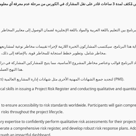
كورس مٌكثف لمدة 3 ساعات قادر على نقل المشارك في الكورس من مرحلة عدم معرفة أي 
برنامج بين التعليم باللغة العربية والمواد باللغة الإنجليزية لضمان الوصول إلى معايير الم
ية هذا البرنامج، سيكتسب المشاركون الخبرة اللازمة لإجراء تقييمات مخاطر نوعية لمشاريعهم
مخاطر شامل، وتطوير خطط استجابة للمخاطر قوية. بالإضافة إلى ذلك، سيكتسبون المهارات لتقديم تقييمات المخاطر عبر لوحة معلومات فعالة.
د البرنامج قوالب وعناصر مخاطر المشروع الأساسية، مما يتيح للمشاركين المشاركة في دراسة
هذا النهج العملي يمكنهم من تطبيق المفاهيم المكتسبة مباشرة على مشاريعهم الخاصة.
يمكن للطلاب استخدام ساعات هذا البرنامج كوحدات تطوير المهنة (PDUs) لتجديد جميع الشهادات المهنية الأخرى مثل شهادات إدارة المشاريع العالمية (PMI).
l skills in issuing a Project Risk Register and conducting qualitative and quantita
 to ensure accessibility to risk standards worldwide. Participants will gain compr
isks throughout the project lifecycle.
ary expertise to confidently perform qualitative risk assessments for their project
enerate a comprehensive risk register, and develop robust risk response plans. Addi
through an impactful dashboard.