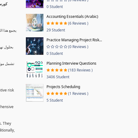
0 Student
Accounting Essentials (Arabic)
(6 Reviews )
29 Student
يجمع هذا ال
Practice Managing Project Risk...
(0 Reviews )
بحلول نها
0 Student
Planning Interview Questions
تشمل موا.
(183 Reviews )
3406 Student
Projects Scheduling
tive risk
(1 Reviews )
5 Student
ehensive
s. They
tionally,